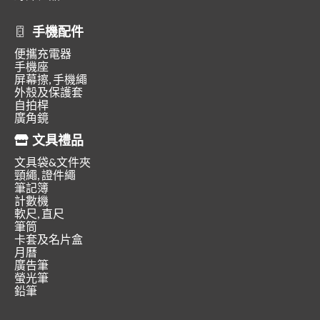
手機配件
便攜充電器
手機座
屏幕擦, 手機繩
外殼及保護套
自拍桿
廣角鏡
文具禮品
文具袋&文件夾
頸繩, 證件繩
筆記簿
計數機
軟尺, 直尺
筆筒
卡套及名片盒
月曆
廣告筆
螢光筆
鉛筆