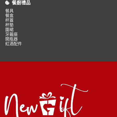
餐廚禮品
餐具
餐盒
杯蓋
杯墊
圍裙
牙籤座
開瓶器
紅酒配件