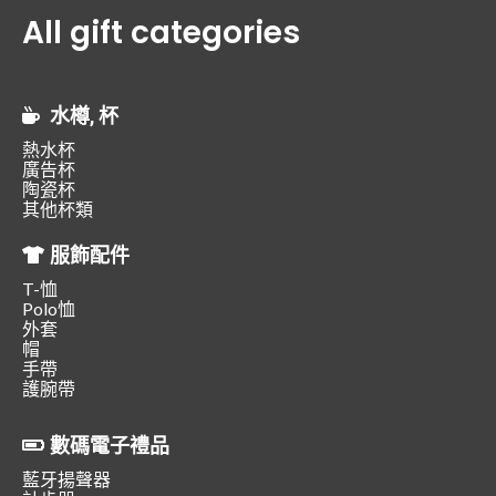
All gift categories
水樽, 杯
熱水杯
廣告杯
陶瓷杯
其他杯類
服飾配件
T-恤
Polo恤
外套
帽
手帶
護腕帶
數碼電子禮品
藍牙揚聲器