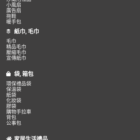
小風扇
廣告扇
拖鞋
暖手包
紙巾, 毛巾
毛巾
精品毛巾
壓縮毛巾
宣傳紙巾
袋, 箱包
環保禮品袋
保溫袋
紙袋
化妝袋
膠袋
購物手拉車
背包
公事包
家居生活禮品