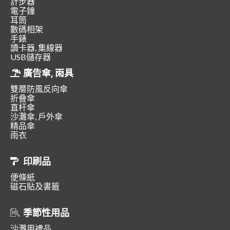
計步器
電子鐘
耳筒
數碼相架
手錶
讀卡器, 集線器
USB儲存器
廣告傘, 雨具
雙層防風反向傘
折叠傘
直杆傘
沙灘傘, 戶外傘
精品傘
雨衣
印刷品
便條紙
磁石貼及書籤
季節性用品
沙灘用禮品