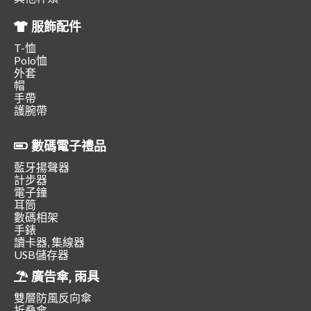
服飾配件
T-恤
Polo恤
外套
帽
手帶
護腕帶
數碼電子禮品
藍牙揚聲器
計步器
電子鐘
耳筒
數碼相架
手錶
讀卡器, 集線器
USB儲存器
廣告傘, 雨具
雙層防風反向傘
折叠傘