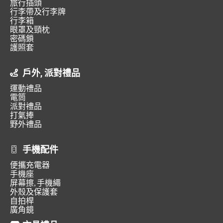
旅行插頭
行李帶及行李牌
行李箱
眼罩及頸枕
密碼鎖
護照套
戶外, 派對禮品
運動禮品
電筒
派對禮品
打氣捧
野外禮品
手機配件
便攜充電器
手機座
屏幕擦, 手機繩
外殼及保護套
自拍桿
廣角鏡