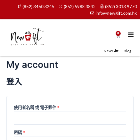
Skip
必
必
(852) 3460 3245
(852) 5988 3842
(852) 3013 9770
to
填
填
info@newgift.com.hk
content
0
Cart
New Gift
Blog
My account
登入
使用者名稱 或 電子郵件
*
密碼
*