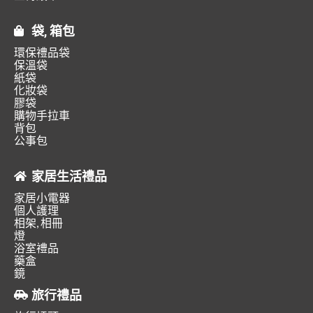
袋, 箱包
環保禮品袋
保溫袋
紙袋
化妝袋
膠袋
購物手拉車
背包
公事包
家居生活禮品
家居小電器
個人護理
相架, 相冊
燈
浴室禮品
藥盒
鏡
旅行禮品