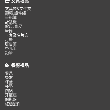
文具禮品
文具袋&文件夾
頸繩, 證件繩
筆記簿
計數機
軟尺, 直尺
筆筒
卡套及名片盒
月曆
廣告筆
螢光筆
鉛筆
餐廚禮品
餐具
餐盒
杯蓋
杯墊
圍裙
牙籤座
開瓶器
紅酒配件