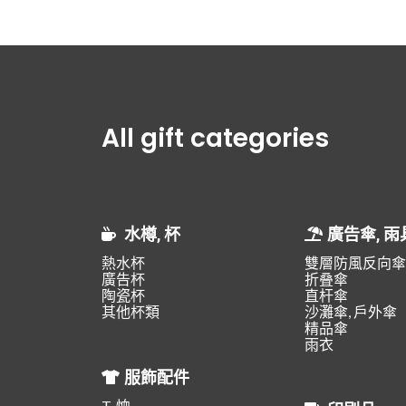
All gift categories
水樽, 杯
廣告傘, 雨
熱水杯
雙層防風反向傘
廣告杯
折叠傘
陶瓷杯
直杆傘
其他杯類
沙灘傘, 戶外傘
精品傘
雨衣
服飾配件
T-恤