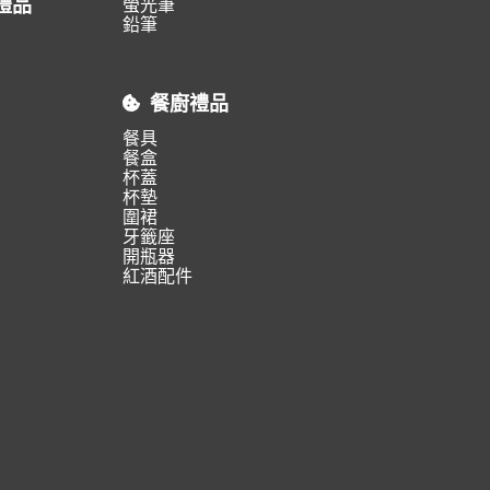
禮品
螢光筆
鉛筆
餐廚禮品
餐具
餐盒
杯蓋
杯墊
圍裙
牙籤座
開瓶器
紅酒配件