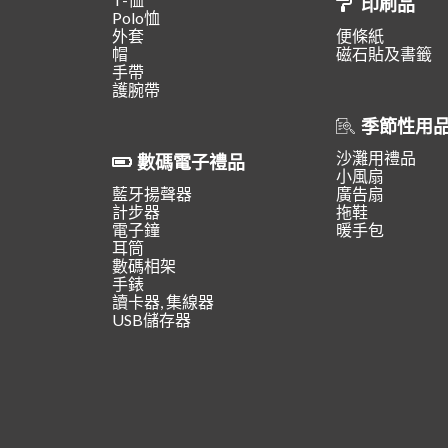
印刷品
Polo恤
外套
便條紙
帽
磁石貼及書籤
手帶
護腕帶
季節性用
沙灘用禮品
數碼電子禮品
小風扇
藍牙揚聲器
廣告扇
計步器
拖鞋
電子鐘
暖手包
耳筒
數碼相架
手錶
讀卡器, 集線器
USB儲存器