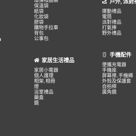
戶外, 派對
保溫袋
紙袋
運動禮品
化妝袋
電筒
膠袋
派對禮品
購物手拉車
打氣捧
背包
野外禮品
品
公事包
手機配件
家居生活禮品
便攜充電器
家居小電器
手機座
個人護理
屏幕擦, 手機繩
相架, 相冊
外殼及保護套
燈
自拍桿
浴室禮品
廣角鏡
藥盒
鏡