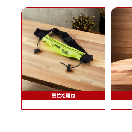
馬拉松腰包