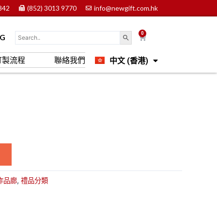
842
(852) 3013 9770
info@newgift.com.hk
0
Cart
OG
中文 (香港)
訂製流程
聯絡我們
English
作品廊
,
禮品分類