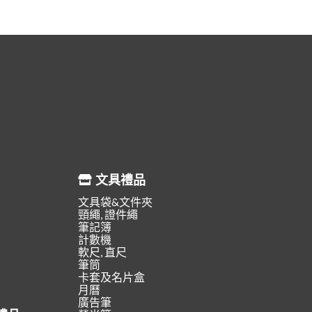
文具禮品
文具袋&文件夾
頸繩, 證件繩
筆記簿
計數機
軟尺, 直尺
筆筒
卡套及名片盒
月曆
廣告筆