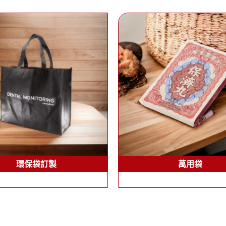
環保袋訂製
萬用袋