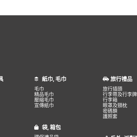
具
紙巾, 毛巾
旅行禮品
毛巾
旅行插頭
精品毛巾
行李帶及行李牌
壓縮毛巾
行李箱
宣傳紙巾
眼罩及頸枕
密碼鎖
護照套
袋, 箱包
環保禮品袋