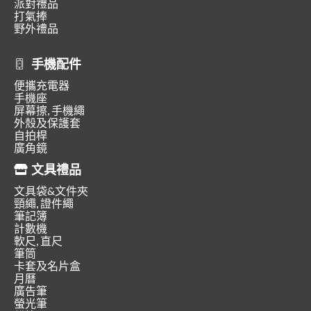
派對禮品
打氣捧
野外禮品
手機配件
便攜充電器
手機座
屏幕擦, 手機繩
外殼及保護套
自拍桿
廣角鏡
文具禮品
文具袋&文件夾
頸繩, 證件繩
筆記簿
計數機
軟尺, 直尺
筆筒
卡套及名片盒
月曆
廣告筆
螢光筆