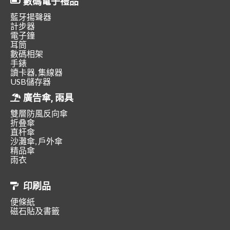
數碼電子禮品
藍牙揚聲器
計步器
電子鐘
耳筒
數碼相架
手錶
讀卡器, 集線器
USB儲存器
廣告傘, 雨具
雙層防風反向傘
折叠傘
直杆傘
沙灘傘, 戶外傘
精品傘
雨衣
印刷品
便條紙
磁石貼及書籤