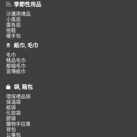
季節性用品
沙灘用禮品
小風扇
廣告扇
拖鞋
暖手包
紙巾, 毛巾
毛巾
精品毛巾
壓縮毛巾
宣傳紙巾
袋, 箱包
環保禮品袋
保溫袋
紙袋
化妝袋
膠袋
購物手拉車
背包
公事包