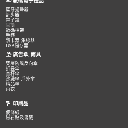
數碼電子禮品
藍牙揚聲器
計步器
電子鐘
耳筒
數碼相架
手錶
讀卡器, 集線器
USB儲存器
廣告傘, 雨具
雙層防風反向傘
折叠傘
直杆傘
沙灘傘, 戶外傘
精品傘
雨衣
印刷品
便條紙
磁石貼及書籤