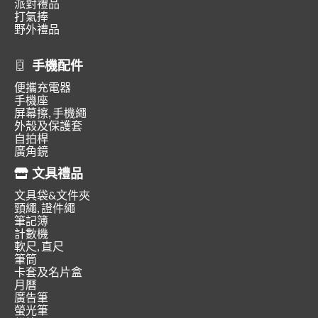
派對禮品
打氣捧
野外禮品
手機配件
便攜充電器
手機座
屏幕擦, 手機繩
外殼及保護套
自拍桿
廣角鏡
文具禮品
文具袋&文件夾
頸繩, 證件繩
筆記簿
計數機
軟尺, 直尺
筆筒
卡套及名片盒
月曆
廣告筆
螢光筆