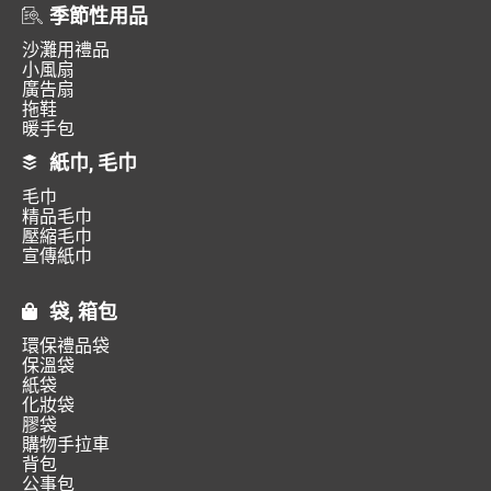
季節性用品
沙灘用禮品
小風扇
廣告扇
拖鞋
暖手包
紙巾, 毛巾
毛巾
精品毛巾
壓縮毛巾
宣傳紙巾
袋, 箱包
環保禮品袋
保溫袋
紙袋
化妝袋
膠袋
購物手拉車
背包
公事包