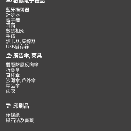
數碼電子禮品
藍牙揚聲器
計步器
電子鐘
耳筒
數碼相架
手錶
讀卡器, 集線器
USB儲存器
廣告傘, 雨具
雙層防風反向傘
折叠傘
直杆傘
沙灘傘, 戶外傘
精品傘
雨衣
印刷品
便條紙
磁石貼及書籤