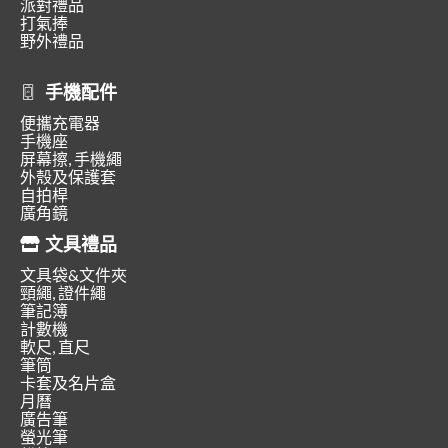
派對禮品
打氣捧
野外禮品
手機配件
便攜充電器
手機座
屏幕擦, 手機繩
外殼及保護套
自拍桿
廣角鏡
文具禮品
文具袋&文件夾
頸繩, 證件繩
筆記簿
計數機
軟尺, 直尺
筆筒
卡套及名片盒
月曆
廣告筆
螢光筆