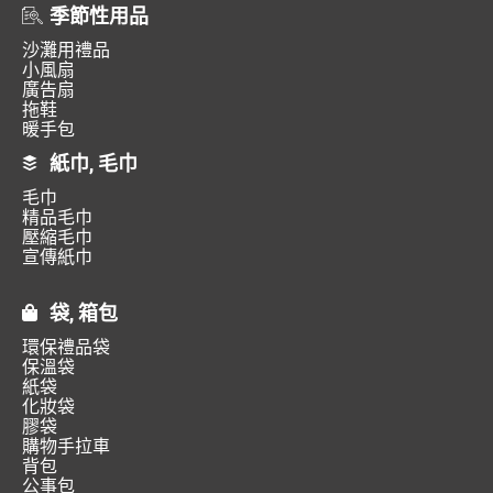
季節性用品
沙灘用禮品
小風扇
廣告扇
拖鞋
暖手包
紙巾, 毛巾
毛巾
精品毛巾
壓縮毛巾
宣傳紙巾
袋, 箱包
環保禮品袋
保溫袋
紙袋
化妝袋
膠袋
購物手拉車
背包
公事包