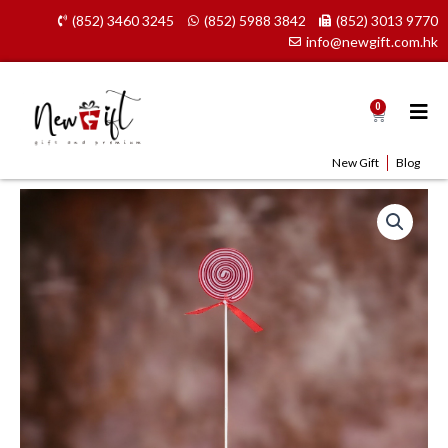
Skip
(852) 3460 3245
(852) 5988 3842
(852) 3013 9770
to
info@newgift.com.hk
content
0
Cart
New Gift
Blog