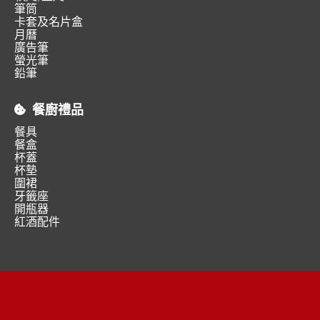
筆筒
卡套及名片盒
月曆
廣告筆
螢光筆
鉛筆
餐廚禮品
餐具
餐盒
杯蓋
杯墊
圍裙
牙籤座
開瓶器
紅酒配件