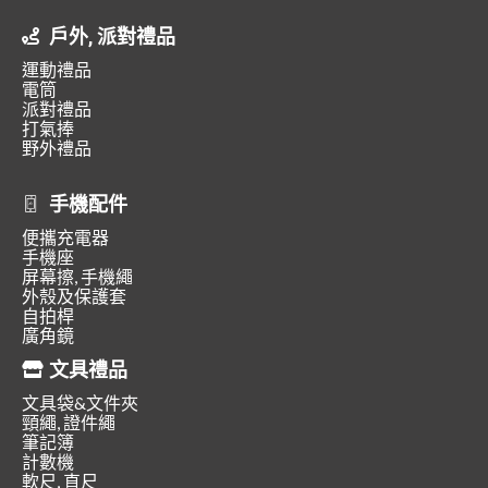
戶外, 派對禮品
運動禮品
電筒
派對禮品
打氣捧
野外禮品
手機配件
便攜充電器
手機座
屏幕擦, 手機繩
外殼及保護套
自拍桿
廣角鏡
文具禮品
文具袋&文件夾
頸繩, 證件繩
筆記簿
計數機
軟尺, 直尺