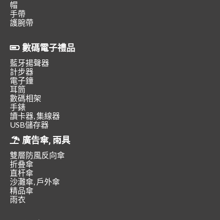
帽
手帶
護腕帶
數碼電子禮品
藍牙揚聲器
計步器
電子鐘
耳筒
數碼相架
手錶
讀卡器, 集線器
USB儲存器
廣告傘, 雨具
雙層防風反向傘
折叠傘
直杆傘
沙灘傘, 戶外傘
精品傘
雨衣