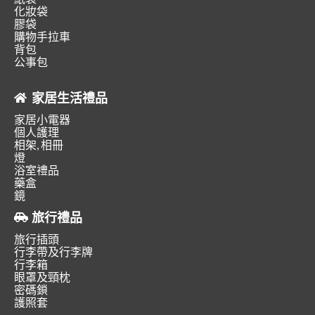
化妝袋
膠袋
購物手拉車
背包
公事包
家居生活禮品
家居小電器
個人護理
相架, 相冊
燈
浴室禮品
藥盒
鏡
旅行禮品
旅行插頭
行李帶及行李牌
行李箱
眼罩及頸枕
密碼鎖
護照套