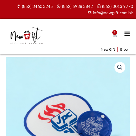
Skip
(852) 3460 3245
(852) 5988 3842
(852) 3013 9770
to
info@newgift.com.hk
content
0
Cart
New Gift
Blog