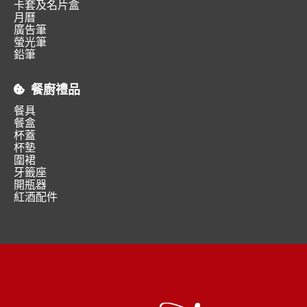
卡套及名片盒
月曆
廣告筆
螢光筆
鉛筆
餐廚禮品
餐具
餐盒
杯蓋
杯墊
圍裙
牙籤座
開瓶器
紅酒配件