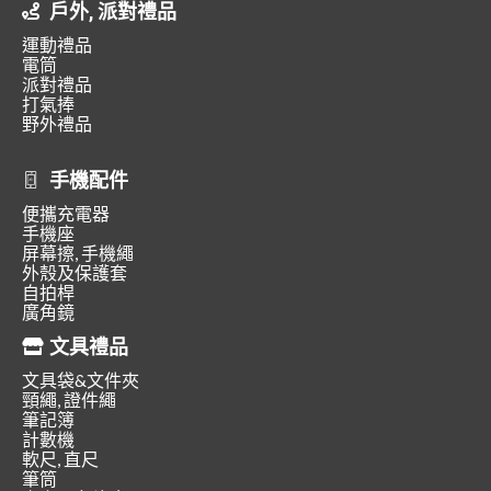
戶外, 派對禮品
運動禮品
電筒
派對禮品
打氣捧
野外禮品
手機配件
便攜充電器
手機座
屏幕擦, 手機繩
外殼及保護套
自拍桿
廣角鏡
文具禮品
文具袋&文件夾
頸繩, 證件繩
筆記簿
計數機
軟尺, 直尺
筆筒