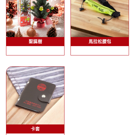
聖誕樹
馬拉松腰包
卡套