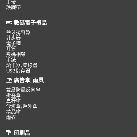
手帶
護腕帶
數碼電子禮品
藍牙揚聲器
計步器
電子鐘
耳筒
數碼相架
手錶
讀卡器, 集線器
USB儲存器
廣告傘, 雨具
雙層防風反向傘
折叠傘
直杆傘
沙灘傘, 戶外傘
精品傘
雨衣
印刷品