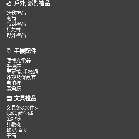
戶外, 派對禮品
運動禮品
電筒
派對禮品
打氣捧
野外禮品
手機配件
便攜充電器
手機座
屏幕擦, 手機繩
外殼及保護套
自拍桿
廣角鏡
文具禮品
文具袋&文件夾
頸繩, 證件繩
筆記簿
計數機
軟尺, 直尺
筆筒