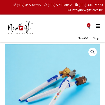
Skip
(852) 3460 3245
(852) 5988 3842
(852) 3013 9770
to
info@newgift.com.hk
content
0
Cart
New Gift
Blog