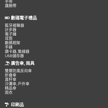
手帶
護腕帶
數碼電子禮品
藍牙揚聲器
計步器
電子鐘
耳筒
數碼相架
手錶
讀卡器, 集線器
USB儲存器
廣告傘, 雨具
雙層防風反向傘
折叠傘
直杆傘
沙灘傘, 戶外傘
精品傘
雨衣
印刷品