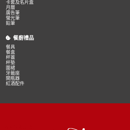
卡套及名片盒
月曆
廣告筆
螢光筆
鉛筆
餐廚禮品
餐具
餐盒
杯蓋
杯墊
圍裙
牙籤座
開瓶器
紅酒配件