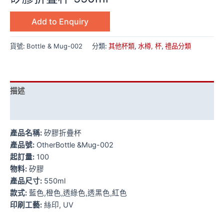
Add to Enquiry
貨號:
Bottle & Mug-002
分類:
其他杯類
,
水樽, 杯
,
禮品分類
描述
額外資訊
產品名稱:
矽膠折疊杯
產品號:
OtherBottle &Mug-002
起訂量:
100
物料:
矽膠
產品尺寸:
550ml
款式:
藍色,橙色,透綠色,透黑色,紅色
印刷工藝:
絲印, UV