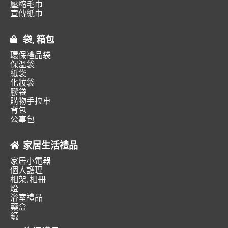
壓縮毛巾
宣傳紙巾
袋, 箱包
環保禮品袋
保溫袋
紙袋
化妝袋
膠袋
購物手拉車
背包
公事包
家居生活禮品
家居小電器
個人護理
相架, 相冊
燈
浴室禮品
藥盒
鏡