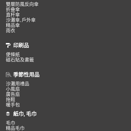
雙層防風反向傘
折叠傘
直杆傘
沙灘傘, 戶外傘
精品傘
雨衣
印刷品
便條紙
磁石貼及書籤
季節性用品
沙灘用禮品
小風扇
廣告扇
拖鞋
暖手包
紙巾, 毛巾
毛巾
精品毛巾