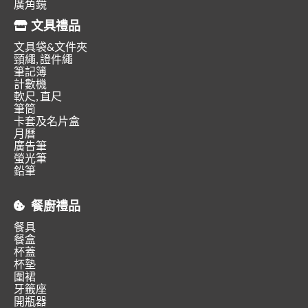
廣角鏡
文具禮品
文具袋&文件夾
頸繩, 證件繩
筆記簿
計數機
軟尺, 直尺
筆筒
卡套及名片盒
月曆
廣告筆
螢光筆
鉛筆
餐廚禮品
餐具
餐盒
杯蓋
杯墊
圍裙
牙籤座
開瓶器