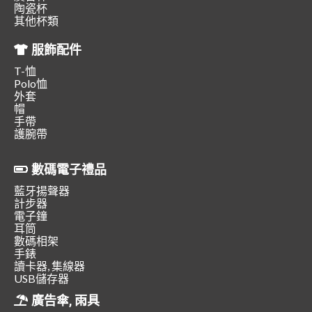
陶瓷杯
其他杯類
服飾配件
T-恤
Polo恤
外套
帽
手帶
護腕帶
數碼電子禮品
藍牙揚聲器
計步器
電子鐘
耳筒
數碼相架
手錶
讀卡器, 集線器
USB儲存器
廣告傘, 雨具