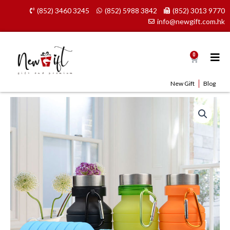
Skip
(852) 3460 3245
(852) 5988 3842
(852) 3013 9770
to
info@newgift.com.hk
content
0
Cart
New Gift
Blog