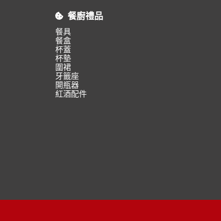
餐廚禮品
餐具
餐盒
杯蓋
杯墊
圍裙
牙籤座
開瓶器
紅酒配件