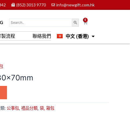
842
(852) 3013 9770
info@newgift.com.hk
0
Cart
OG
中文 (香港)
訂製流程
聯絡我們
English
包
30x70mm
類:
公事包
,
禮品分類
,
袋, 箱包