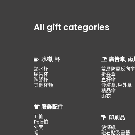
All gift categories
水樽, 杯
廣告傘, 雨
熱水杯
雙層防風反向傘
廣告杯
折叠傘
陶瓷杯
直杆傘
其他杯類
沙灘傘, 戶外傘
精品傘
雨衣
服飾配件
T-恤
印刷品
Polo恤
外套
便條紙
帽
磁石貼及書籤