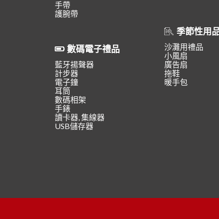
手帶
護腕帶
季節性用
沙灘用禮品
數碼電子禮品
小風扇
藍牙揚聲器
廣告扇
計步器
拖鞋
電子鐘
暖手包
耳筒
數碼相架
手錶
讀卡器, 集線器
USB儲存器