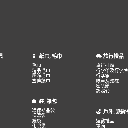
具
紙巾, 毛巾
旅行禮品
毛巾
旅行插頭
精品毛巾
行李帶及行李牌
壓縮毛巾
行李箱
宣傳紙巾
眼罩及頸枕
密碼鎖
護照套
袋, 箱包
環保禮品袋
戶外, 派對
保溫袋
紙袋
運動禮品
化妝袋
電筒