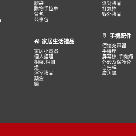
膠袋
派對禮品
購物手拉車
打氣捧
背包
野外禮品
品
公事包
手機配件
家居生活禮品
便攜充電器
家居小電器
手機座
個人護理
屏幕擦, 手機繩
相架, 相冊
外殼及保護套
燈
自拍桿
浴室禮品
廣角鏡
藥盒
鏡