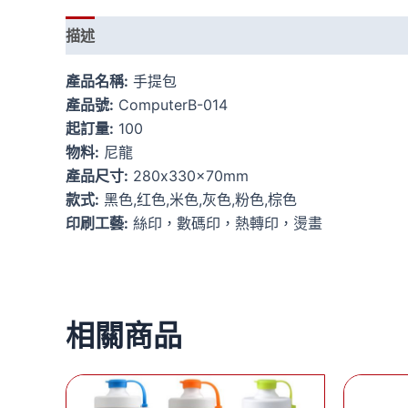
描述
額外資訊
產品名稱:
手提包
產品號:
ComputerB-014
起訂量:
100
物料:
尼龍
產品尺寸:
280x330x70mm
款式:
黑色,红色,米色,灰色,粉色,棕色
印刷工藝:
絲印，數碼印，熱轉印，燙畫
相關商品