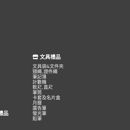
文具禮品
文具袋&文件夾
頸繩, 證件繩
筆記簿
計數機
軟尺, 直尺
筆筒
卡套及名片盒
月曆
廣告筆
禮品
螢光筆
鉛筆