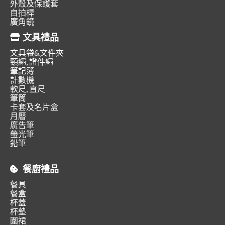
外殼及保護套
自拍桿
廣角鏡
文具禮品
文具袋&文件夾
頸繩, 證件繩
筆記簿
計數機
軟尺, 直尺
筆筒
卡套及名片盒
月曆
廣告筆
螢光筆
鉛筆
餐廚禮品
餐具
餐盒
杯蓋
杯墊
圍裙