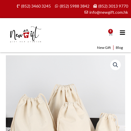
Skip
(852) 3460 3245
(852) 5988 3842
(852) 3013 9770
to
info@newgift.com.hk
content
0
Cart
New Gift
Blog