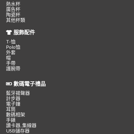
熱水杯
廣告杯
陶瓷杯
其他杯類
服飾配件
T-恤
Polo恤
外套
帽
手帶
護腕帶
數碼電子禮品
藍牙揚聲器
計步器
電子鐘
耳筒
數碼相架
手錶
讀卡器, 集線器
USB儲存器