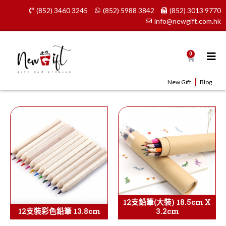
Skip
(852) 3460 3245
(852) 5988 3842
(852) 3013 9770
to
info@newgift.com.hk
content
0
Cart
New Gift
Blog
12支鉛筆(大裝) 18.5cm X
12支裝彩色鉛筆 13.8cm
3.2cm