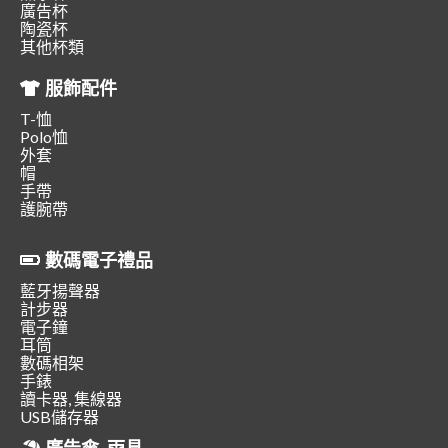
廣告杯
陶瓷杯
其他杯類
服飾配件
T-恤
Polo恤
外套
帽
手帶
護腕帶
數碼電子禮品
藍牙揚聲器
計步器
電子鐘
耳筒
數碼相架
手錶
讀卡器, 集線器
USB儲存器