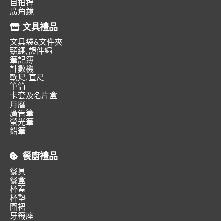
自拍桿
廣角鏡
文具禮品
文具袋&文件夾
頸繩, 證件繩
筆記簿
計數機
軟尺, 直尺
筆筒
卡套及名片盒
月曆
廣告筆
螢光筆
鉛筆
餐廚禮品
餐具
餐盒
杯蓋
杯墊
圍裙
牙籤座