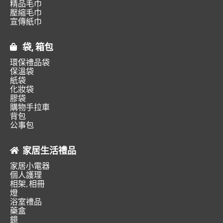
精品毛巾
壓縮毛巾
宣傳紙巾
袋, 箱包
環保禮品袋
保溫袋
紙袋
化妝袋
膠袋
購物手拉車
背包
公事包
家居生活禮品
家居小電器
個人護理
相架, 相冊
燈
浴室禮品
藥盒
鏡