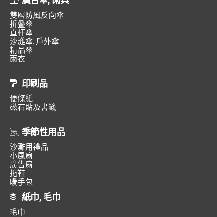
廣告傘, 雨具
雙層防風反向傘
折叠傘
直杆傘
沙灘傘, 戶外傘
精品傘
雨衣
印刷品
便條紙
磁石貼及書籤
季節性用品
沙灘用禮品
小風扇
廣告扇
拖鞋
暖手包
紙巾, 毛巾
毛巾