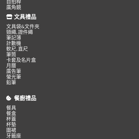
自拍桿
廣角鏡
文具禮品
文具袋&文件夾
頸繩, 證件繩
筆記簿
計數機
軟尺, 直尺
筆筒
卡套及名片盒
月曆
廣告筆
螢光筆
鉛筆
餐廚禮品
餐具
餐盒
杯蓋
杯墊
圍裙
牙籤座