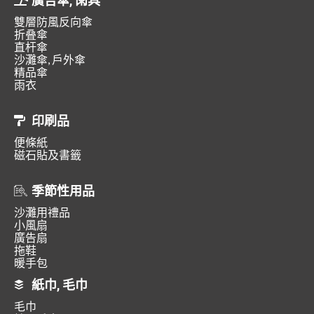
廣告傘, 雨具
雙層防風反向傘
折叠傘
直杆傘
沙灘傘, 戶外傘
精品傘
雨衣
印刷品
便條紙
磁石貼及書籤
季節性用品
沙灘用禮品
小風扇
廣告扇
拖鞋
暖手包
紙巾, 毛巾
毛巾