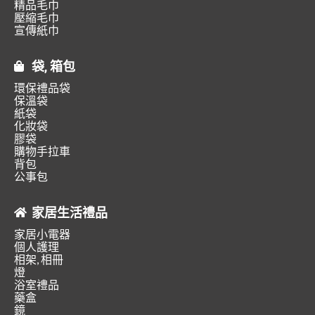
精品毛巾
壓縮毛巾
宣傳紙巾
袋, 箱包
環保禮品袋
保溫袋
紙袋
化妝袋
膠袋
購物手拉車
背包
公事包
家居生活禮品
家居小電器
個人護理
相架, 相冊
燈
浴室禮品
藥盒
鏡