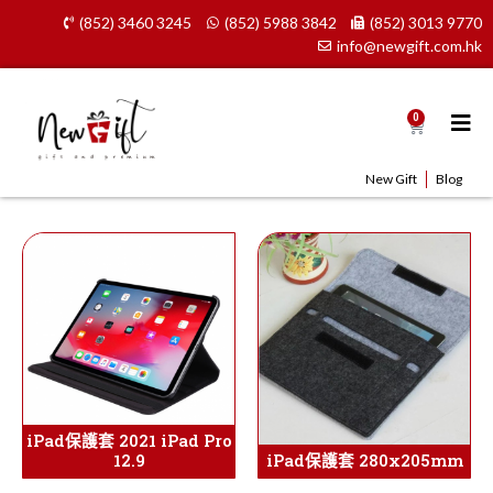
Skip
(852) 3460 3245
(852) 5988 3842
(852) 3013 9770
to
info@newgift.com.hk
content
0
Cart
New Gift
Blog
iPad保護套 2021 iPad Pro
12.9
iPad保護套 280x205mm