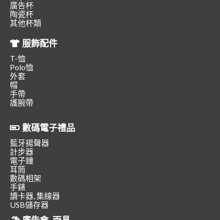
廣告杯
陶瓷杯
其他杯類
服飾配件
T-恤
Polo恤
外套
帽
手帶
護腕帶
數碼電子禮品
藍牙揚聲器
計步器
電子鐘
耳筒
數碼相架
手錶
讀卡器, 集線器
USB儲存器