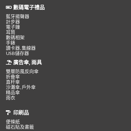
數碼電子禮品
藍牙揚聲器
計步器
電子鐘
耳筒
數碼相架
手錶
讀卡器, 集線器
USB儲存器
廣告傘, 雨具
雙層防風反向傘
折叠傘
直杆傘
沙灘傘, 戶外傘
精品傘
雨衣
印刷品
便條紙
磁石貼及書籤