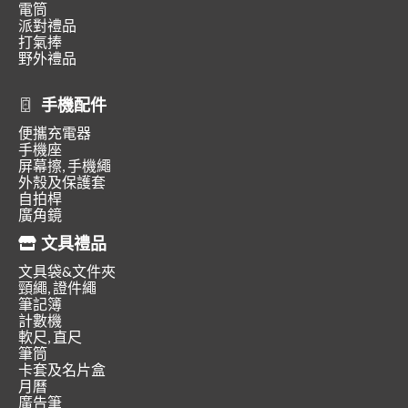
電筒
派對禮品
打氣捧
野外禮品
手機配件
便攜充電器
手機座
屏幕擦, 手機繩
外殼及保護套
自拍桿
廣角鏡
文具禮品
文具袋&文件夾
頸繩, 證件繩
筆記簿
計數機
軟尺, 直尺
筆筒
卡套及名片盒
月曆
廣告筆