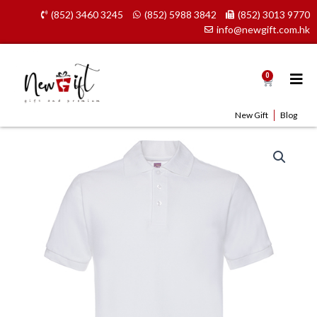
Skip
(852) 3460 3245
(852) 5988 3842
(852) 3013 9770
to
info@newgift.com.hk
content
0
Cart
New Gift
Blog