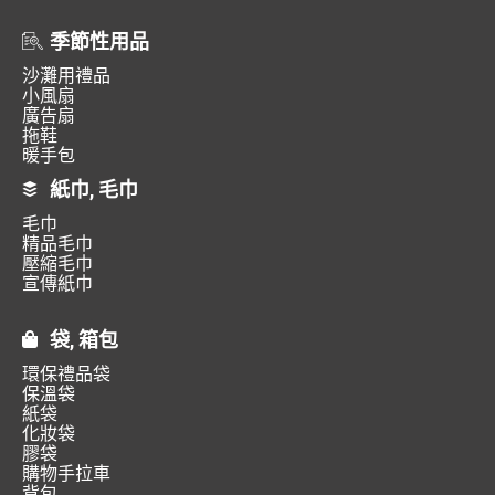
季節性用品
沙灘用禮品
小風扇
廣告扇
拖鞋
暖手包
紙巾, 毛巾
毛巾
精品毛巾
壓縮毛巾
宣傳紙巾
袋, 箱包
環保禮品袋
保溫袋
紙袋
化妝袋
膠袋
購物手拉車
背包