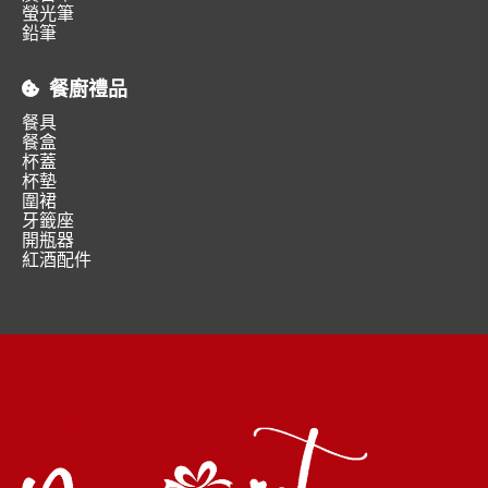
螢光筆
鉛筆
餐廚禮品
餐具
餐盒
杯蓋
杯墊
圍裙
牙籤座
開瓶器
紅酒配件