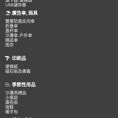
USB儲存器
廣告傘, 雨具
雙層防風反向傘
折叠傘
直杆傘
沙灘傘, 戶外傘
精品傘
雨衣
印刷品
便條紙
磁石貼及書籤
季節性用品
沙灘用禮品
小風扇
廣告扇
拖鞋
暖手包