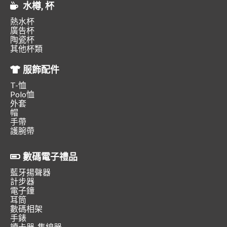
水樽, 杯
熱水杯
廣告杯
陶瓷杯
其他杯類
服飾配件
T-恤
Polo恤
外套
帽
手帶
護腕帶
數碼電子禮品
藍牙揚聲器
計步器
電子鐘
耳筒
數碼相架
手錶
讀卡器, 集線器