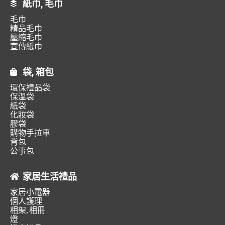
紙巾, 毛巾
毛巾
精品毛巾
壓縮毛巾
宣傳紙巾
袋, 箱包
環保禮品袋
保溫袋
紙袋
化妝袋
膠袋
購物手拉車
背包
公事包
家居生活禮品
家居小電器
個人護理
相架, 相冊
燈