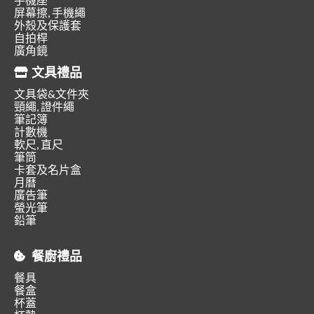
屏幕擦, 手機繩
外殼及保護套
自拍桿
廣角鏡
文具禮品
文具袋&文件夾
頸繩, 證件繩
筆記簿
計數機
軟尺, 直尺
筆筒
卡套及名片盒
月曆
廣告筆
螢光筆
鉛筆
餐廚禮品
餐具
餐盒
杯蓋