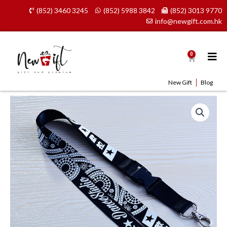
Skip
(852) 3460 3245
(852) 5988 3842
(852) 3013 9770
to
info@newgift.com.hk
content
0
Cart
New Gift
Blog