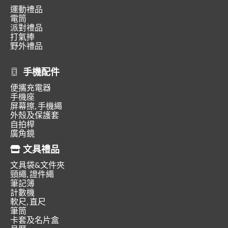
運動禮品
電筒
派對禮品
打氣捧
野外禮品
手機配件
便攜充電器
手機座
屏幕擦, 手機繩
外殼及保護套
自拍桿
廣角鏡
文具禮品
文具袋&文件夾
頸繩, 證件繩
筆記簿
計數機
軟尺, 直尺
筆筒
卡套及名片盒