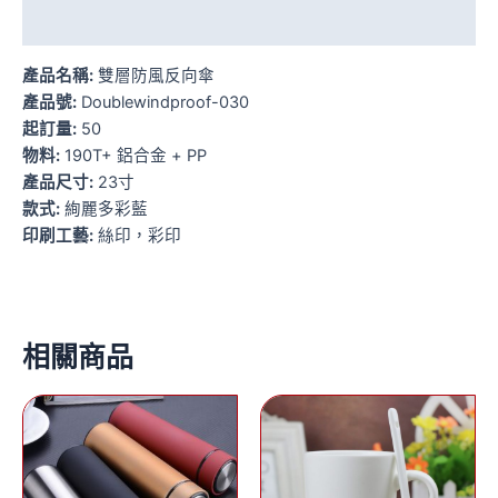
額外資訊
產品名稱:
雙層防風反向傘
產品號:
Doublewindproof-030
起訂量:
50
物料:
190T+ 鋁合金 + PP
產品尺寸:
23寸
款式:
絢麗多彩藍
印刷工藝:
絲印，彩印
相關商品