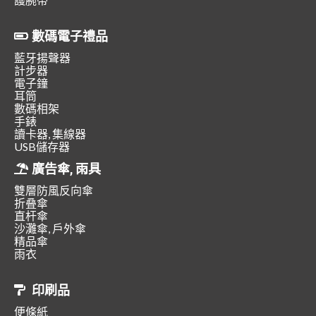
數碼電子禮品
藍牙揚聲器
計步器
電子鐘
耳筒
數碼相架
手錶
讀卡器, 集線器
USB儲存器
廣告傘, 雨具
雙層防風反向傘
折叠傘
直杆傘
沙灘傘, 戶外傘
精品傘
雨衣
印刷品
便條紙