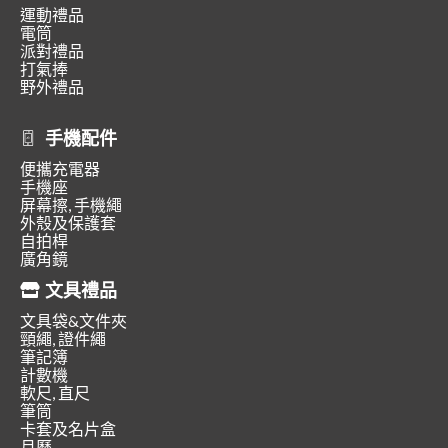
運動禮品
電筒
派對禮品
打氣捧
野外禮品
手機配件
便攜充電器
手機座
屏幕擦, 手機繩
外殼及保護套
自拍桿
廣角鏡
文具禮品
文具袋&文件夾
頸繩, 證件繩
筆記簿
計數機
軟尺, 直尺
筆筒
卡套及名片盒
月曆