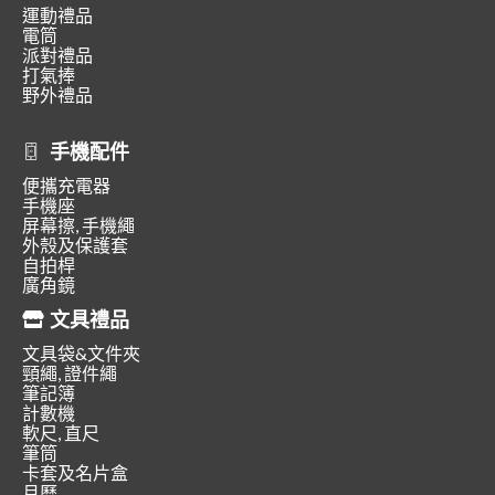
運動禮品
電筒
派對禮品
打氣捧
野外禮品
手機配件
便攜充電器
手機座
屏幕擦, 手機繩
外殼及保護套
自拍桿
廣角鏡
文具禮品
文具袋&文件夾
頸繩, 證件繩
筆記簿
計數機
軟尺, 直尺
筆筒
卡套及名片盒
月曆