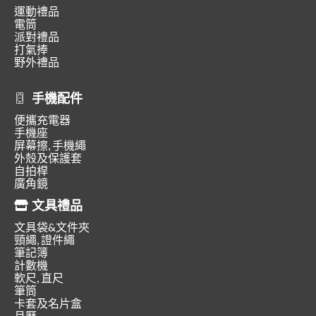
運動禮品
電筒
派對禮品
打氣捧
野外禮品
手機配件
便攜充電器
手機座
屏幕擦, 手機繩
外殼及保護套
自拍桿
廣角鏡
文具禮品
文具袋&文件夾
頸繩, 證件繩
筆記簿
計數機
軟尺, 直尺
筆筒
卡套及名片盒
月曆