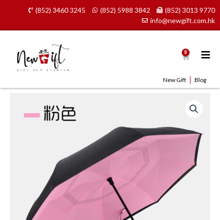
Skip
(852) 3460 3245
(852) 5988 3842
(852) 3013 9770
to
info@newgift.com.hk
content
0
Cart
New Gift
Blog