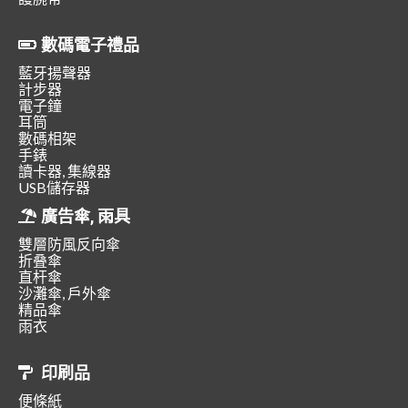
數碼電子禮品
藍牙揚聲器
計步器
電子鐘
耳筒
數碼相架
手錶
讀卡器, 集線器
USB儲存器
廣告傘, 雨具
雙層防風反向傘
折叠傘
直杆傘
沙灘傘, 戶外傘
精品傘
雨衣
印刷品
便條紙