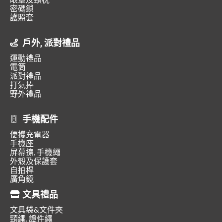
密碼鎖
護照套
戶外, 派對禮品
運動禮品
電筒
派對禮品
打氣捧
野外禮品
手機配件
便攜充電器
手機座
屏幕擦, 手機繩
外殼及保護套
自拍桿
廣角鏡
文具禮品
文具袋&文件夾
頸繩, 證件繩