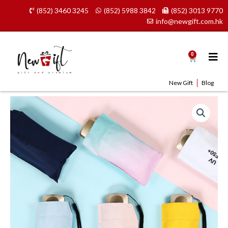
Skip
(852) 3460 3245
(852) 5988 3842
(852) 3013 9770
to
info@newgift.com.hk
content
0
Cart
New Gift
Blog