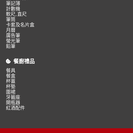
筆記簿
計數機
軟尺, 直尺
筆筒
卡套及名片盒
月曆
廣告筆
螢光筆
鉛筆
餐廚禮品
餐具
餐盒
杯蓋
杯墊
圍裙
牙籤座
開瓶器
紅酒配件