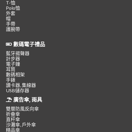
T-恤
Polo恤
外套
帽
手帶
護腕帶
數碼電子禮品
藍牙揚聲器
計步器
電子鐘
耳筒
數碼相架
手錶
讀卡器, 集線器
USB儲存器
廣告傘, 雨具
雙層防風反向傘
折叠傘
直杆傘
沙灘傘, 戶外傘
精品傘