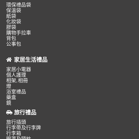
環保禮品袋
保溫袋
紙袋
化妝袋
膠袋
購物手拉車
背包
公事包
家居生活禮品
家居小電器
個人護理
相架, 相冊
燈
浴室禮品
藥盒
鏡
旅行禮品
旅行插頭
行李帶及行李牌
行李箱
眼罩及頸枕