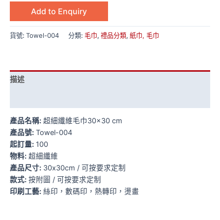
Add to Enquiry
貨號:
Towel-004
分類:
毛巾
,
禮品分類
,
紙巾, 毛巾
描述
額外資訊
產品名稱:
超細纖維毛巾30×30 cm
產品號:
Towel-004
起訂量:
100
物料:
超細纖維
產品尺寸:
30x30cm / 可按要求定制
款式:
按附圖 / 可按要求定制
印刷工藝:
絲印，數碼印，熱轉印，燙畫