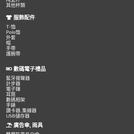
其他杯類
服飾配件
T-恤
Polo恤
外套
帽
手帶
護腕帶
數碼電子禮品
藍牙揚聲器
計步器
電子鐘
耳筒
數碼相架
手錶
讀卡器, 集線器
USB儲存器
廣告傘, 雨具