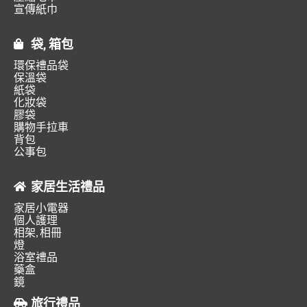
宣傳紙巾
袋, 箱包
環保禮品袋
保溫袋
紙袋
化妝袋
膠袋
購物手拉車
背包
公事包
家居生活禮品
家居小電器
個人護理
相架, 相冊
燈
浴室禮品
藥盒
鏡
旅行禮品