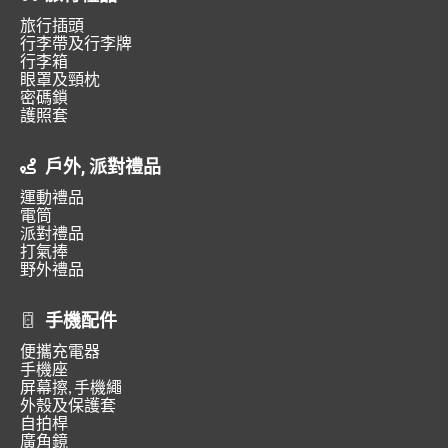
旅行插頭
行李帶及行李牌
行李箱
眼罩及頸枕
密碼鎖
護照套
戶外, 派對禮品
運動禮品
電筒
派對禮品
打氣捧
野外禮品
手機配件
便攜充電器
手機座
屏幕擦, 手機繩
外殼及保護套
自拍桿
廣角鏡