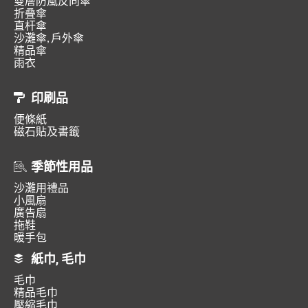
雙層防風反向傘
折叠傘
直杆傘
沙灘傘, 戶外傘
精品傘
雨衣
印刷品
便條紙
磁石貼及書籤
季節性用品
沙灘用禮品
小風扇
廣告扇
拖鞋
暖手包
紙巾, 毛巾
毛巾
精品毛巾
壓縮毛巾