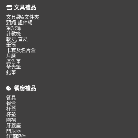
文具禮品
文具袋&文件夾
頸繩, 證件繩
筆記簿
計數機
軟尺, 直尺
筆筒
卡套及名片盒
月曆
廣告筆
螢光筆
鉛筆
餐廚禮品
餐具
餐盒
杯蓋
杯墊
圍裙
牙籤座
開瓶器
紅酒配件