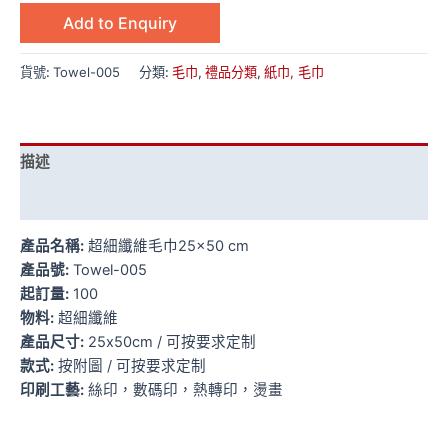
Add to Enquiry
貨號:
Towel-005
分類:
毛巾
,
禮品分類
,
紙巾, 毛巾
描述
額外資訊
產品名稱:
超細纖維毛巾25×50 cm
產品號:
Towel-005
起訂量:
100
物料:
超細纖維
產品尺寸:
25x50cm / 可按要求定制
款式:
按附圖 / 可按要求定制
印刷工藝:
絲印，數碼印，熱轉印，燙畫