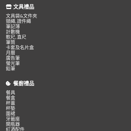
文具禮品
文具袋&文件夾
頸繩, 證件繩
筆記簿
計數機
軟尺, 直尺
筆筒
卡套及名片盒
月曆
廣告筆
螢光筆
鉛筆
餐廚禮品
餐具
餐盒
杯蓋
杯墊
圍裙
牙籤座
開瓶器
紅酒配件