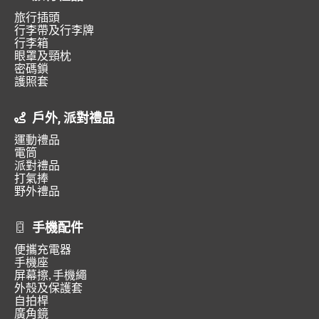
旅行插頭
行李帶及行李牌
行李箱
眼罩及頸枕
密碼鎖
護照套
戶外, 派對禮品
運動禮品
電筒
派對禮品
打氣捧
野外禮品
手機配件
便攜充電器
手機座
屏幕擦, 手機繩
外殼及保護套
自拍桿
廣角鏡