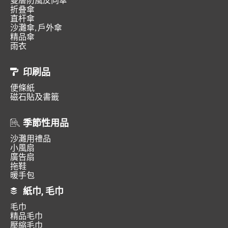
折叠傘
直杆傘
沙灘傘, 戶外傘
精品傘
雨衣
印刷品
便條紙
磁石貼及書籤
季節性用品
沙灘用禮品
小風扇
廣告扇
拖鞋
暖手包
紙巾, 毛巾
毛巾
精品毛巾
壓縮毛巾