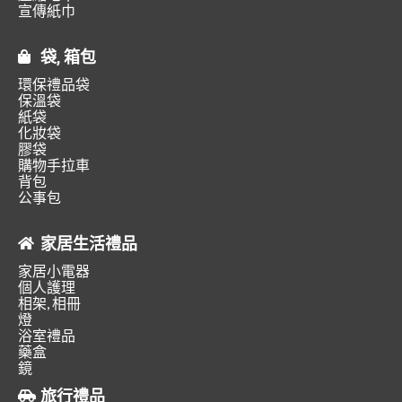
宣傳紙巾
袋, 箱包
環保禮品袋
保溫袋
紙袋
化妝袋
膠袋
購物手拉車
背包
公事包
家居生活禮品
家居小電器
個人護理
相架, 相冊
燈
浴室禮品
藥盒
鏡
旅行禮品