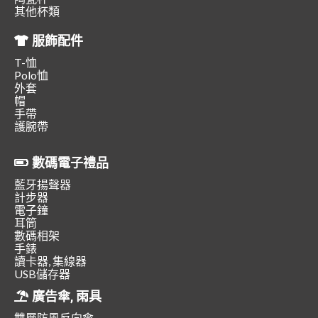
其他杯類
服飾配件
T-恤
Polo恤
外套
帽
手帶
護腕帶
數碼電子禮品
藍牙揚聲器
計步器
電子鐘
耳筒
數碼相架
手錶
讀卡器, 集線器
USB儲存器
廣告傘, 雨具
雙層防風反向傘