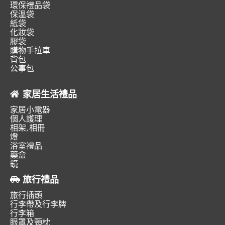
環保禮品袋
保溫袋
紙袋
化妝袋
膠袋
購物手拉車
背包
公事包
家居生活禮品
家居小電器
個人護理
相架, 相冊
燈
浴室禮品
藥盒
鏡
旅行禮品
旅行插頭
行李帶及行李牌
行李箱
眼罩及頸枕