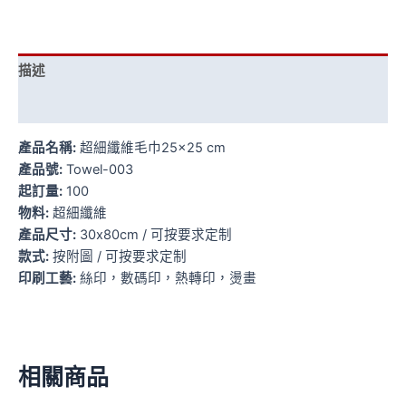
描述
額外資訊
產品名稱:
超細纖維毛巾25×25 cm
產品號:
Towel-003
起訂量:
100
物料:
超細纖維
產品尺寸:
30x80cm / 可按要求定制
款式:
按附圖 / 可按要求定制
印刷工藝:
絲印，數碼印，熱轉印，燙畫
相關商品