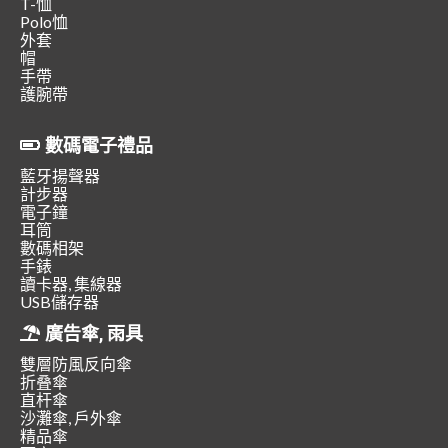
T-恤
Polo恤
外套
帽
手帶
護腕帶
數碼電子禮品
藍牙揚聲器
計步器
電子鐘
耳筒
數碼相架
手錶
讀卡器, 集線器
USB儲存器
廣告傘, 雨具
雙層防風反向傘
折叠傘
直杆傘
沙灘傘, 戶外傘
精品傘