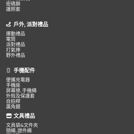
密碼鎖
護照套
戶外, 派對禮品
運動禮品
電筒
派對禮品
打氣捧
野外禮品
手機配件
便攜充電器
手機座
屏幕擦, 手機繩
外殼及保護套
自拍桿
廣角鏡
文具禮品
文具袋&文件夾
頸繩, 證件繩