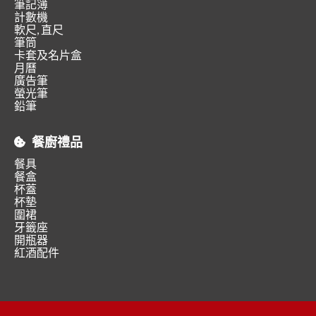
筆記簿
計數機
軟尺, 直尺
筆筒
卡套及名片盒
月曆
廣告筆
螢光筆
鉛筆
餐廚禮品
餐具
餐盒
杯蓋
杯墊
圍裙
牙籤座
開瓶器
紅酒配件