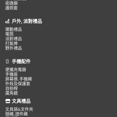
密碼鎖
護照套
戶外, 派對禮品
運動禮品
電筒
派對禮品
打氣捧
野外禮品
手機配件
便攜充電器
手機座
屏幕擦, 手機繩
外殼及保護套
自拍桿
廣角鏡
文具禮品
文具袋&文件夾
頸繩, 證件繩