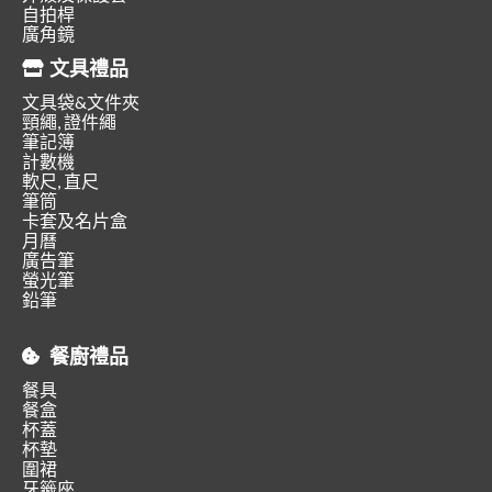
自拍桿
廣角鏡
文具禮品
文具袋&文件夾
頸繩, 證件繩
筆記簿
計數機
軟尺, 直尺
筆筒
卡套及名片盒
月曆
廣告筆
螢光筆
鉛筆
餐廚禮品
餐具
餐盒
杯蓋
杯墊
圍裙
牙籤座