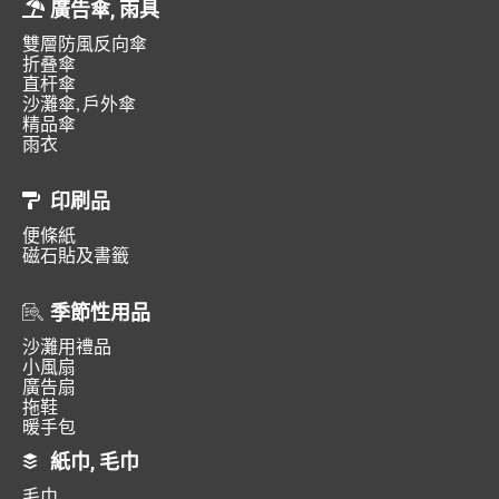
廣告傘, 雨具
雙層防風反向傘
折叠傘
直杆傘
沙灘傘, 戶外傘
精品傘
雨衣
印刷品
便條紙
磁石貼及書籤
季節性用品
沙灘用禮品
小風扇
廣告扇
拖鞋
暖手包
紙巾, 毛巾
毛巾