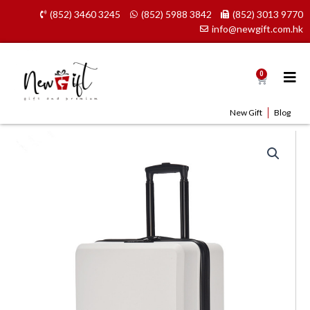
Skip
(852) 3460 3245
(852) 5988 3842
(852) 3013 9770
to
info@newgift.com.hk
content
0
Cart
New Gift
Blog