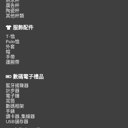
熱水杯
廣告杯
陶瓷杯
其他杯類
服飾配件
T-恤
Polo恤
外套
帽
手帶
護腕帶
數碼電子禮品
藍牙揚聲器
計步器
電子鐘
耳筒
數碼相架
手錶
讀卡器, 集線器
USB儲存器