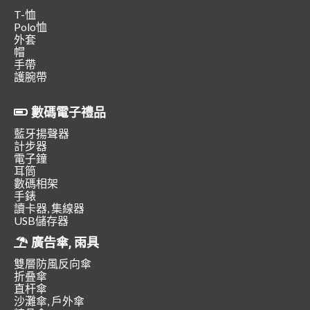
T-恤
Polo恤
外套
帽
手帶
護腕帶
數碼電子禮品
藍牙揚聲器
計步器
電子鐘
耳筒
數碼相架
手錶
讀卡器, 集線器
USB儲存器
廣告傘, 雨具
雙層防風反向傘
折叠傘
直杆傘
沙灘傘, 戶外傘