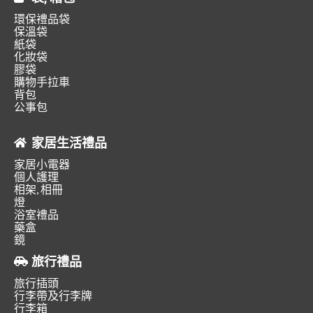
環保禮品袋
保溫袋
紙袋
化妝袋
膠袋
購物手拉車
背包
公事包
家居生活禮品
家居小電器
個人護理
相架, 相冊
燈
浴室禮品
藥盒
鏡
旅行禮品
旅行插頭
行李帶及行李牌
行李箱