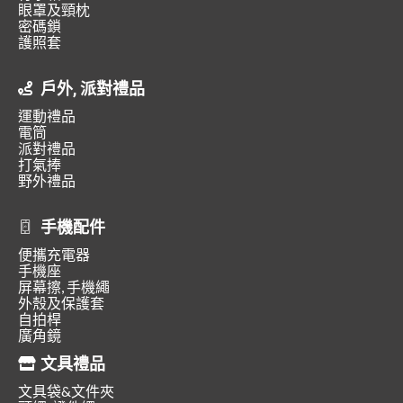
眼罩及頸枕
密碼鎖
護照套
戶外, 派對禮品
運動禮品
電筒
派對禮品
打氣捧
野外禮品
手機配件
便攜充電器
手機座
屏幕擦, 手機繩
外殼及保護套
自拍桿
廣角鏡
文具禮品
文具袋&文件夾