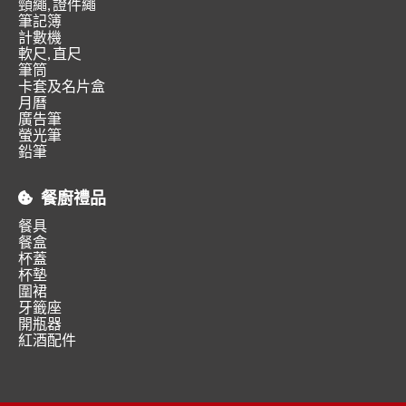
頸繩, 證件繩
筆記簿
計數機
軟尺, 直尺
筆筒
卡套及名片盒
月曆
廣告筆
螢光筆
鉛筆
餐廚禮品
餐具
餐盒
杯蓋
杯墊
圍裙
牙籤座
開瓶器
紅酒配件