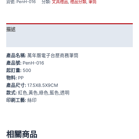
貨號:
PenH-016
分類:
文具禮品
,
禮品分類
,
筆筒
描述
額外資訊
產品名稱:
萬年曆電子台歷商務筆筒
產品號:
PenH-016
起訂量:
500
物料:
PP
產品尺寸:
17.5X8.5X9CM
款式:
紅色,黃色,綠色,藍色,透明
印刷工藝:
絲印
相關商品