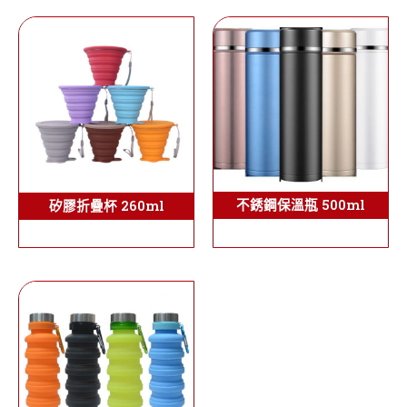
不銹鋼保溫瓶 500ml
矽膠折疊杯 260ml