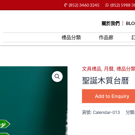
(852) 3460 3245
(852) 5988 3
關於我們
BL
禮品分類
作品廊
文具禮品
,
月曆
,
禮品分
聖誕木質台曆
Add to Enquiry
貨號:
Calendar-013
分類