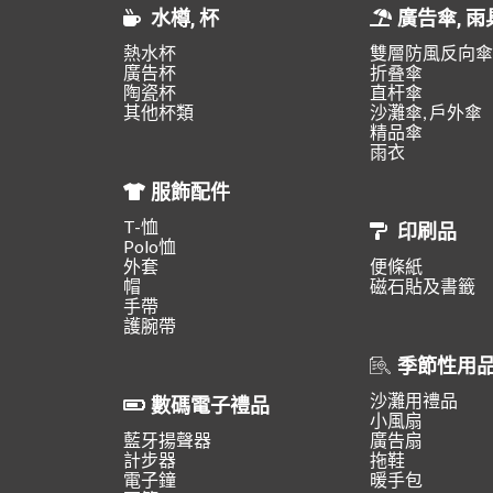
水樽, 杯
廣告傘, 雨
熱水杯
雙層防風反向傘
廣告杯
折叠傘
陶瓷杯
直杆傘
其他杯類
沙灘傘, 戶外傘
精品傘
雨衣
服飾配件
T-恤
印刷品
Polo恤
外套
便條紙
帽
磁石貼及書籤
手帶
護腕帶
季節性用
沙灘用禮品
數碼電子禮品
小風扇
藍牙揚聲器
廣告扇
計步器
拖鞋
電子鐘
暖手包