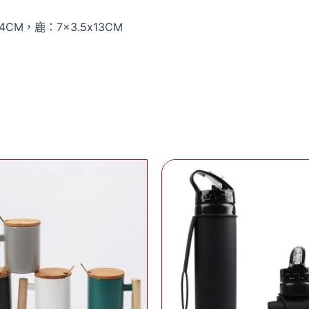
4CM，鹿：7×3.5x13CM