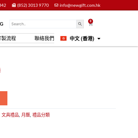
842
(852) 3013 9770
info@newgift.com.hk
0
Cart
OG
中文 (香港)
訂製流程
聯絡我們
English
類
:
文具禮品
,
月曆
,
禮品分類