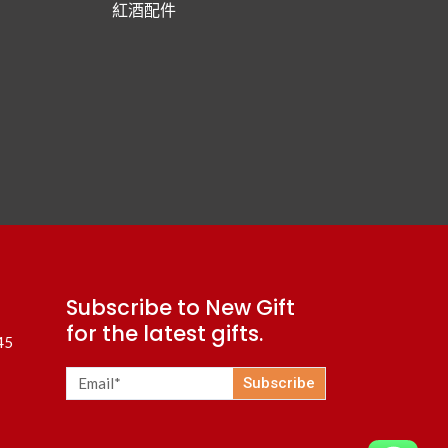
紅酒配件
Subscribe to New Gift
for the latest gifts.
45
Subscribe