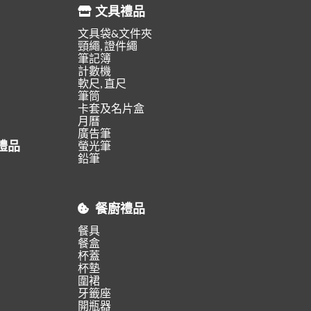
文具禮品
文具袋&文件夾
頸繩, 證件繩
筆記簿
計數機
軟尺, 直尺
筆筒
卡套及名片盒
月曆
廣告筆
禮品
螢光筆
鉛筆
餐廚禮品
餐具
餐盒
杯蓋
杯墊
圍裙
牙籤座
開瓶器