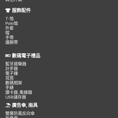
服飾配件
T-恤
Polo恤
外套
帽
手帶
護腕帶
數碼電子禮品
藍牙揚聲器
計步器
電子鐘
耳筒
數碼相架
手錶
讀卡器, 集線器
USB儲存器
廣告傘, 雨具
雙層防風反向傘
折叠傘