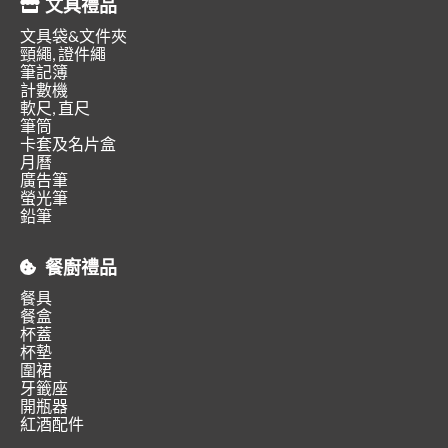
文具禮品
文具袋&文件夾
頸繩, 證件繩
筆記簿
計數機
軟尺, 直尺
筆筒
卡套及名片盒
月曆
廣告筆
螢光筆
鉛筆
餐廚禮品
餐具
餐盒
杯蓋
杯墊
圍裙
牙籤座
開瓶器
紅酒配件