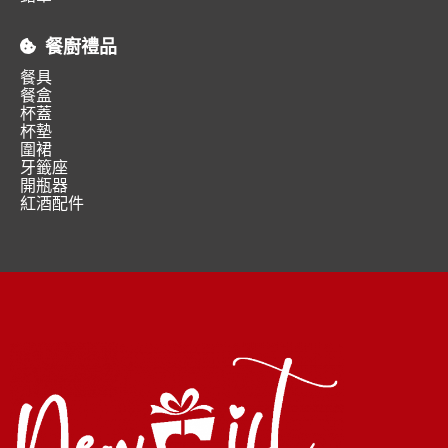
餐廚禮品
餐具
餐盒
杯蓋
杯墊
圍裙
牙籤座
開瓶器
紅酒配件