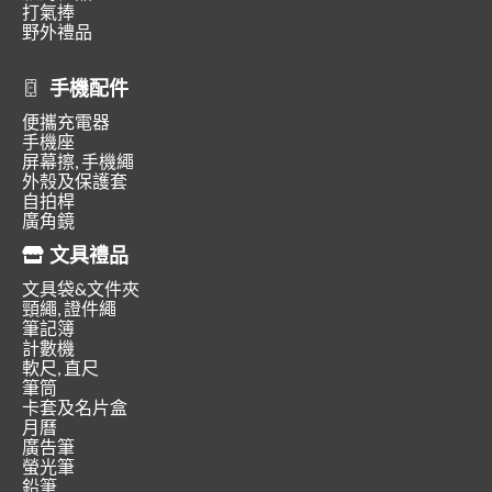
打氣捧
野外禮品
手機配件
便攜充電器
手機座
屏幕擦, 手機繩
外殼及保護套
自拍桿
廣角鏡
文具禮品
文具袋&文件夾
頸繩, 證件繩
筆記簿
計數機
軟尺, 直尺
筆筒
卡套及名片盒
月曆
廣告筆
螢光筆
鉛筆