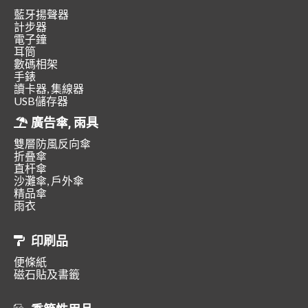
藍牙揚聲器
計步器
電子鐘
耳筒
數碼相架
手錶
讀卡器, 集線器
USB儲存器
廣告傘, 雨具
雙層防風反向傘
折叠傘
直杆傘
沙灘傘, 戶外傘
精品傘
雨衣
印刷品
便條紙
磁石貼及書籤