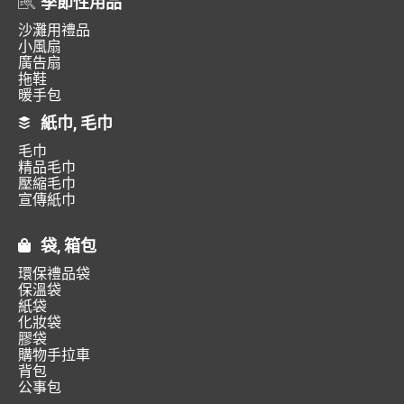
季節性用品
沙灘用禮品
小風扇
廣告扇
拖鞋
暖手包
紙巾, 毛巾
毛巾
精品毛巾
壓縮毛巾
宣傳紙巾
袋, 箱包
環保禮品袋
保溫袋
紙袋
化妝袋
膠袋
購物手拉車
背包
公事包