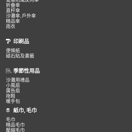
折叠傘
直杆傘
沙灘傘, 戶外傘
精品傘
雨衣
印刷品
便條紙
磁石貼及書籤
季節性用品
沙灘用禮品
小風扇
廣告扇
拖鞋
暖手包
紙巾, 毛巾
毛巾
精品毛巾
壓縮毛巾