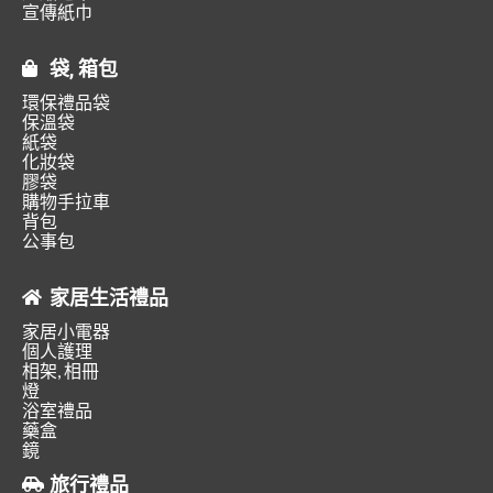
宣傳紙巾
袋, 箱包
環保禮品袋
保溫袋
紙袋
化妝袋
膠袋
購物手拉車
背包
公事包
家居生活禮品
家居小電器
個人護理
相架, 相冊
燈
浴室禮品
藥盒
鏡
旅行禮品