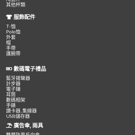
其他杯類
服飾配件
T-恤
Polo恤
外套
帽
手帶
護腕帶
數碼電子禮品
藍牙揚聲器
計步器
電子鐘
耳筒
數碼相架
手錶
讀卡器, 集線器
USB儲存器
廣告傘, 雨具
雙層防風反向傘