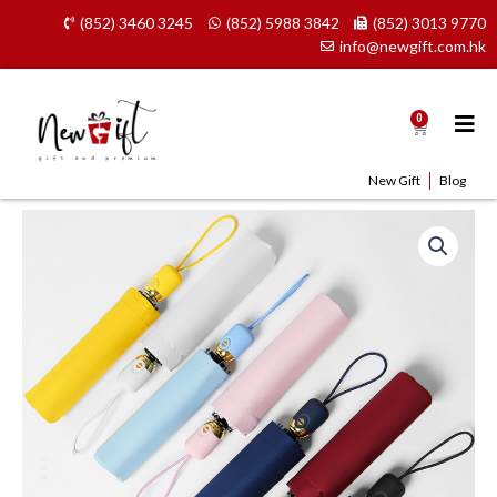
Skip
(852) 3460 3245
(852) 5988 3842
(852) 3013 9770
to
info@newgift.com.hk
content
0
Cart
New Gift
Blog