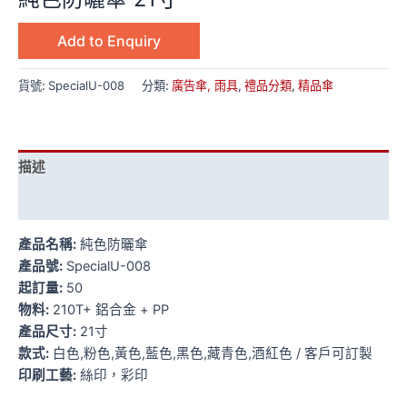
Add to Enquiry
貨號:
SpecialU-008
分類:
廣告傘, 雨具
,
禮品分類
,
精品傘
描述
額外資訊
產品名稱:
純色防曬傘
產品號:
SpecialU-008
起訂量:
50
物料:
210T+ 鋁合金 + PP
產品尺寸:
21寸
款式:
白色,粉色,黃色,藍色,黑色,藏青色,酒紅色 / 客戶可訂製
印刷工藝:
絲印，彩印