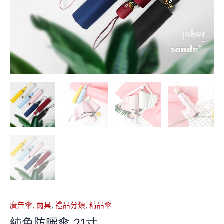
廣告傘, 雨具
,
禮品分類
,
精品傘
純色防曬傘 21寸