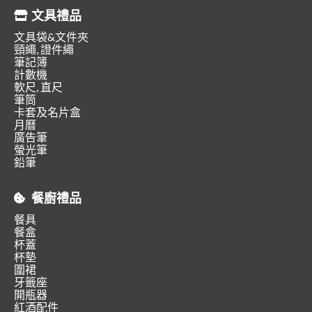
文具禮品
文具袋&文件夾
頸繩, 證件繩
筆記簿
計數機
軟尺, 直尺
筆筒
卡套及名片盒
月曆
廣告筆
螢光筆
鉛筆
餐廚禮品
餐具
餐盒
杯蓋
杯墊
圍裙
牙籤座
開瓶器
紅酒配件