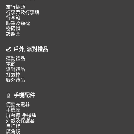
旅行插頭
行李帶及行李牌
行李箱
眼罩及頸枕
密碼鎖
護照套
戶外, 派對禮品
運動禮品
電筒
派對禮品
打氣捧
野外禮品
手機配件
便攜充電器
手機座
屏幕擦, 手機繩
外殼及保護套
自拍桿
廣角鏡