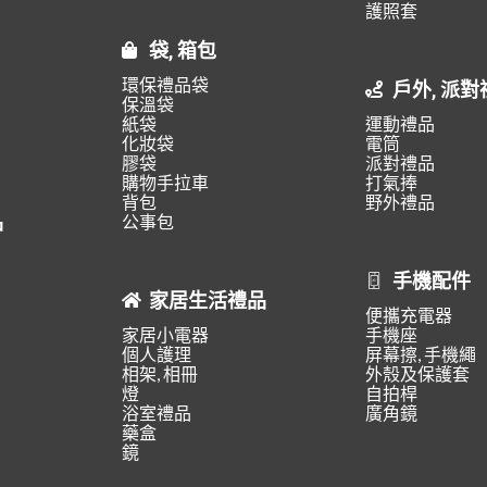
護照套
袋, 箱包
環保禮品袋
戶外, 派對
保溫袋
紙袋
運動禮品
化妝袋
電筒
膠袋
派對禮品
購物手拉車
打氣捧
背包
野外禮品
品
公事包
手機配件
家居生活禮品
便攜充電器
家居小電器
手機座
個人護理
屏幕擦, 手機繩
相架, 相冊
外殼及保護套
燈
自拍桿
浴室禮品
廣角鏡
藥盒
鏡