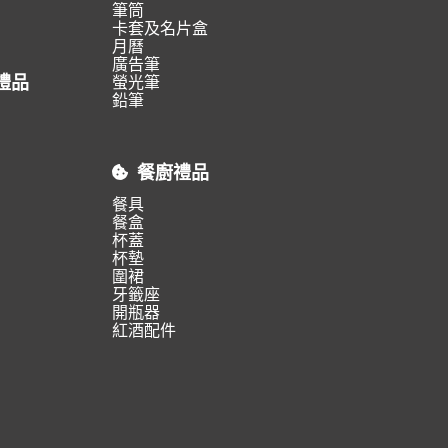
筆筒
卡套及名片盒
月曆
廣告筆
禮品
螢光筆
鉛筆
餐廚禮品
餐具
餐盒
杯蓋
杯墊
圍裙
牙籤座
開瓶器
紅酒配件