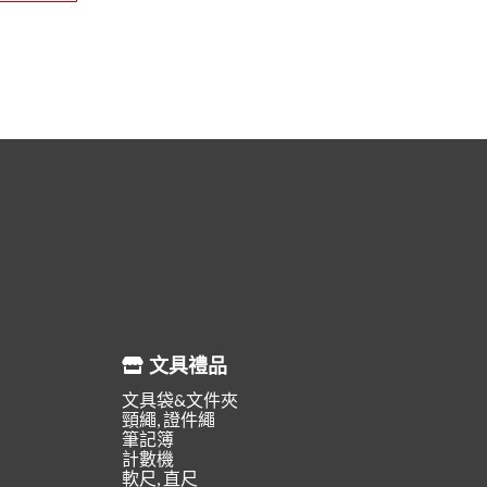
文具禮品
文具袋&文件夾
頸繩, 證件繩
筆記簿
計數機
軟尺, 直尺