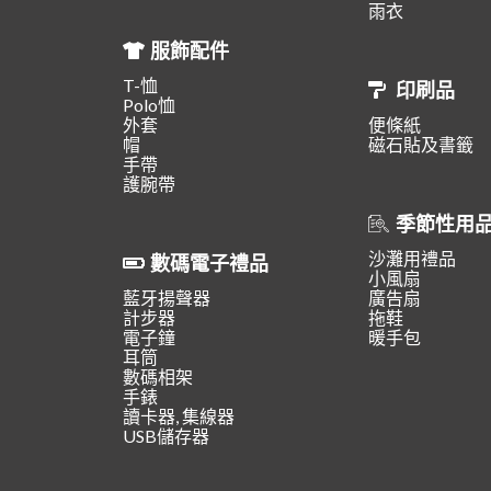
雨衣
服飾配件
T-恤
印刷品
Polo恤
外套
便條紙
帽
磁石貼及書籤
手帶
護腕帶
季節性用
沙灘用禮品
數碼電子禮品
小風扇
藍牙揚聲器
廣告扇
計步器
拖鞋
電子鐘
暖手包
耳筒
數碼相架
手錶
讀卡器, 集線器
USB儲存器