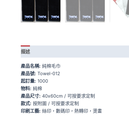
描述
額外資訊
產品名稱:
純棉毛巾
產品號:
Towel-012
起訂量:
1000
物料:
純棉
產品尺寸:
40x60cm / 可按要求定制
款式:
按附圖 / 可按要求定制
印刷工藝:
絲印，數碼印，熱轉印，燙畫