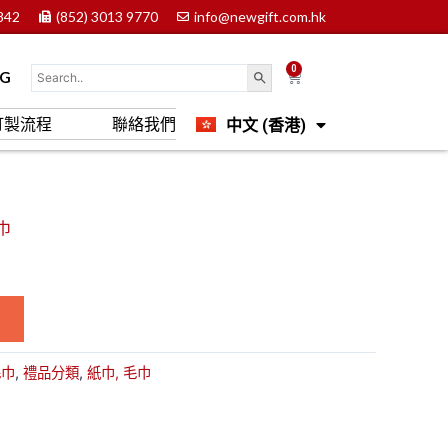
842
(852) 3013 9770
info@newgift.com.hk
0
Cart
OG
中文 (香港)
訂製流程
聯絡我們
English
巾
毛巾
,
禮品分類
,
紙巾, 毛巾