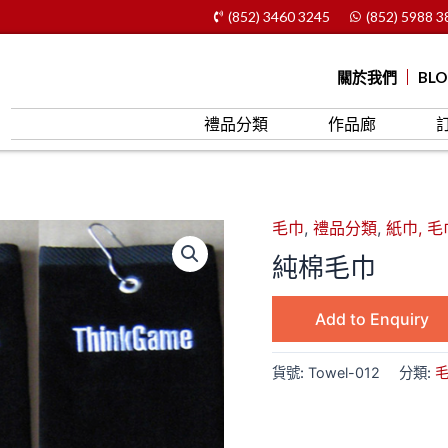
(852) 3460 3245
(852) 5988 3
關於我們
BL
禮品分類
作品廊
毛巾
,
禮品分類
,
紙巾, 毛
純棉毛巾
Add to Enquiry
貨號:
Towel-012
分類: