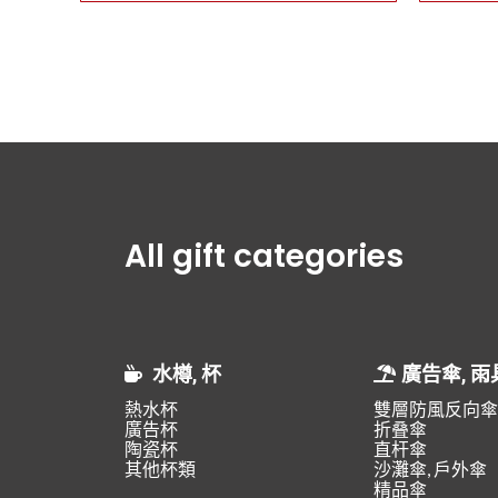
All gift categories
水樽, 杯
廣告傘, 雨
熱水杯
雙層防風反向傘
廣告杯
折叠傘
陶瓷杯
直杆傘
其他杯類
沙灘傘, 戶外傘
精品傘