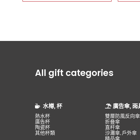
All gift categories
水樽, 杯
廣告傘, 雨
熱水杯
雙層防風反向傘
廣告杯
折叠傘
陶瓷杯
直杆傘
其他杯類
沙灘傘, 戶外傘
精品傘