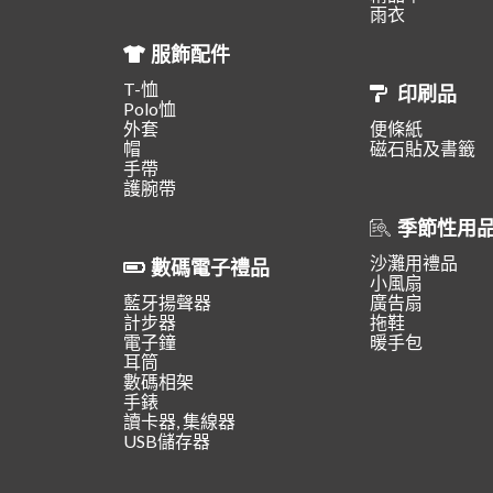
雨衣
服飾配件
T-恤
印刷品
Polo恤
外套
便條紙
帽
磁石貼及書籤
手帶
護腕帶
季節性用
沙灘用禮品
數碼電子禮品
小風扇
藍牙揚聲器
廣告扇
計步器
拖鞋
電子鐘
暖手包
耳筒
數碼相架
手錶
讀卡器, 集線器
USB儲存器