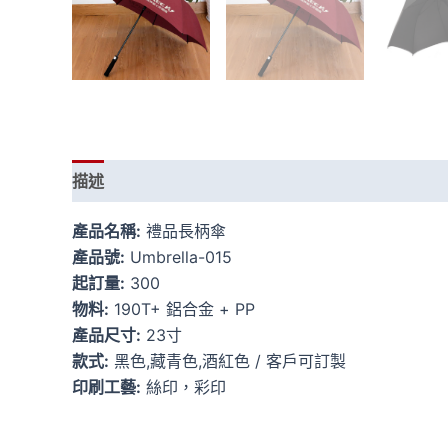
描述
額外資訊
產品名稱:
禮品長柄傘
產品號:
Umbrella-015
起訂量:
300
物料:
190T+ 鋁合金 + PP
產品尺寸:
23寸
款式:
黑色,藏青色,酒紅色 / 客戶可訂製
印刷工藝:
絲印，彩印