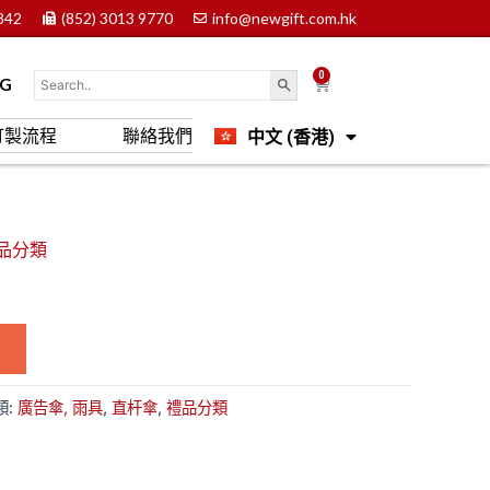
842
(852) 3013 9770
info@newgift.com.hk
0
Cart
OG
中文 (香港)
訂製流程
聯絡我們
English
品分類
類:
廣告傘, 雨具
,
直杆傘
,
禮品分類