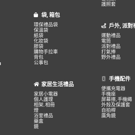
護照套
袋, 箱包
環保禮品袋
戶外, 派對
保溫袋
紙袋
運動禮品
化妝袋
電筒
膠袋
派對禮品
購物手拉車
打氣捧
背包
野外禮品
品
公事包
手機配件
家居生活禮品
便攜充電器
家居小電器
手機座
個人護理
屏幕擦, 手機繩
相架, 相冊
外殼及保護套
燈
自拍桿
浴室禮品
廣角鏡
藥盒
鏡