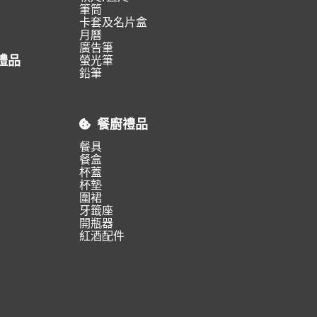
筆筒
卡套及名片盒
月曆
廣告筆
禮品
螢光筆
鉛筆
餐廚禮品
餐具
餐盒
杯蓋
杯墊
圍裙
牙籤座
開瓶器
紅酒配件