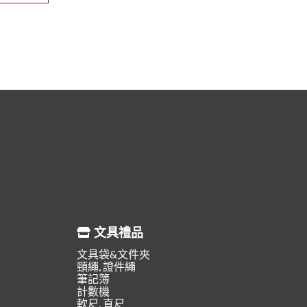
文具禮品
文具袋&文件夾
頸繩, 證件繩
筆記簿
計數機
軟尺, 直尺