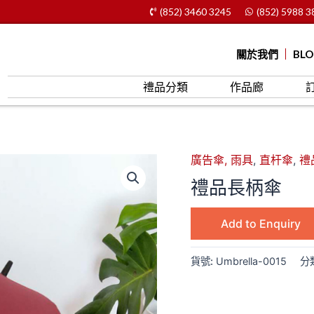
(852) 3460 3245
(852) 5988 3
關於我們
BL
禮品分類
作品廊
廣告傘, 雨具
,
直杆傘
,
禮
禮品長柄傘
Add to Enquiry
貨號:
Umbrella-0015
分