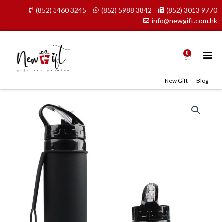
Skip
(852) 3460 3245
(852) 5988 3842
(852) 3013 9770
to
info@newgift.com.hk
content
0
Cart
New Gift
Blog