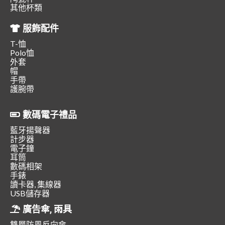
其他杯類
服飾配件
T-恤
Polo恤
外套
帽
手帶
護腕帶
數碼電子禮品
藍牙揚聲器
計步器
電子鐘
耳筒
數碼相架
手錶
讀卡器, 集線器
USB儲存器
廣告傘, 雨具
雙層防風反向傘