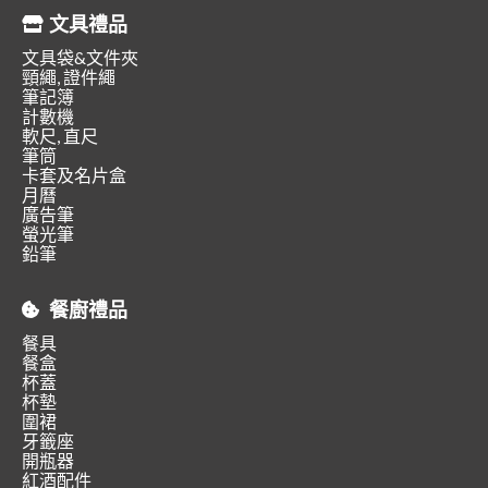
文具禮品
文具袋&文件夾
頸繩, 證件繩
筆記簿
計數機
軟尺, 直尺
筆筒
卡套及名片盒
月曆
廣告筆
螢光筆
鉛筆
餐廚禮品
餐具
餐盒
杯蓋
杯墊
圍裙
牙籤座
開瓶器
紅酒配件