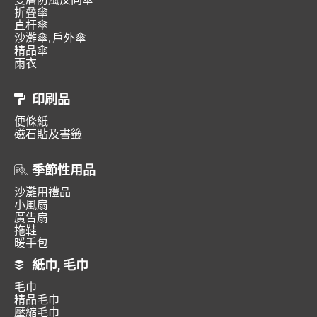
折叠傘
直杆傘
沙灘傘, 戶外傘
精品傘
雨衣
印刷品
便條紙
磁石貼及書籤
季節性用品
沙灘用禮品
小風扇
廣告扇
拖鞋
暖手包
紙巾, 毛巾
毛巾
精品毛巾
壓縮毛巾