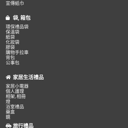
宣傳紙巾
袋, 箱包
環保禮品袋
保溫袋
紙袋
化妝袋
膠袋
購物手拉車
背包
公事包
家居生活禮品
家居小電器
個人護理
相架, 相冊
燈
浴室禮品
藥盒
鏡
旅行禮品