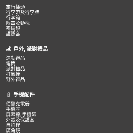
旅行插頭
行李帶及行李牌
行李箱
眼罩及頸枕
密碼鎖
護照套
戶外, 派對禮品
運動禮品
電筒
派對禮品
打氣捧
野外禮品
手機配件
便攜充電器
手機座
屏幕擦, 手機繩
外殼及保護套
自拍桿
廣角鏡