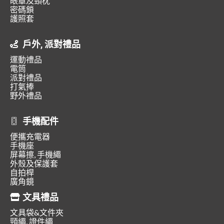
眼罩及頸枕
密碼鎖
護照套
戶外, 派對禮品
運動禮品
電筒
派對禮品
打氣捧
野外禮品
手機配件
便攜充電器
手機座
屏幕擦, 手機繩
外殼及保護套
自拍桿
廣角鏡
文具禮品
文具袋&文件夾
頸繩, 證件繩