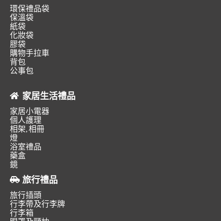
環保禮品袋
保溫袋
紙袋
化妝袋
膠袋
購物手拉車
背包
公事包
家居生活禮品
家居小電器
個人護理
相架, 相冊
燈
浴室禮品
藥盒
鏡
旅行禮品
旅行插頭
行李帶及行李牌
行李箱