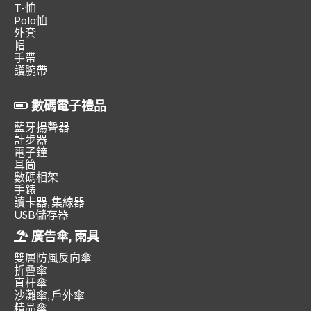
T-恤
Polo恤
外套
帽
手帶
護腕帶
數碼電子禮品
藍牙揚聲器
計步器
電子鐘
耳筒
數碼相架
手錶
讀卡器, 集線器
USB儲存器
廣告傘, 雨具
雙層防風反向傘
折叠傘
直杆傘
沙灘傘, 戶外傘
精品傘