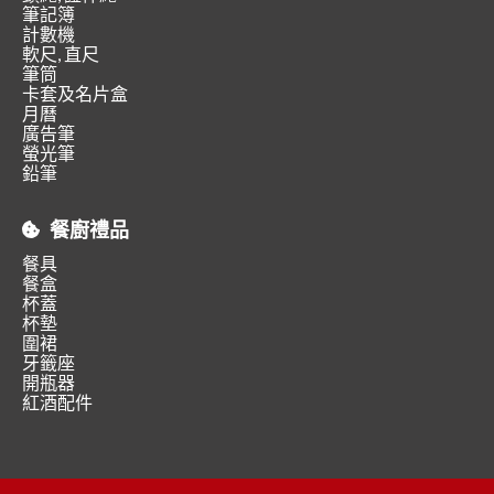
筆記簿
計數機
軟尺, 直尺
筆筒
卡套及名片盒
月曆
廣告筆
螢光筆
鉛筆
餐廚禮品
餐具
餐盒
杯蓋
杯墊
圍裙
牙籤座
開瓶器
紅酒配件