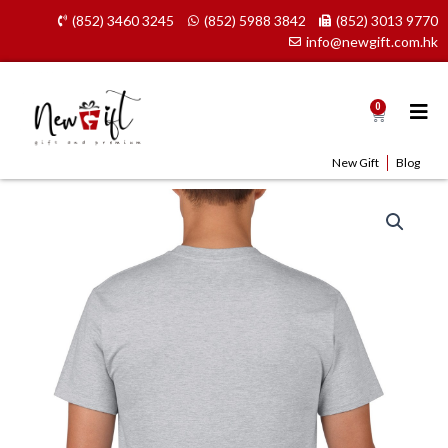
Skip
(852) 3460 3245
(852) 5988 3842
(852) 3013 9770
to
info@newgift.com.hk
content
0
Cart
New Gift
Blog