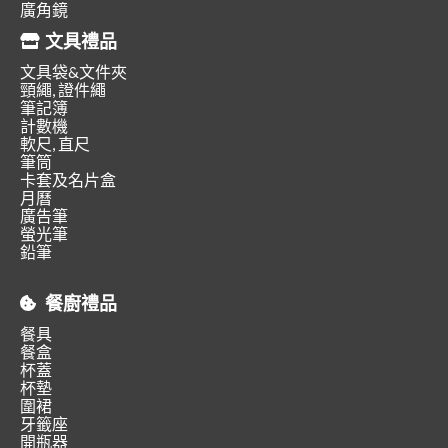
廣角鏡
文具禮品
文具袋&文件夾
頸繩, 證件繩
筆記簿
計數機
軟尺, 直尺
筆筒
卡套及名片盒
月曆
廣告筆
螢光筆
鉛筆
餐廚禮品
餐具
餐盒
杯蓋
杯墊
圍裙
牙籤座
開瓶器