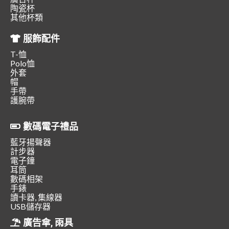
陶瓷杯
其他杯類
服飾配件
T-恤
Polo恤
外套
帽
手帶
護腕帶
數碼電子禮品
藍牙揚聲器
計步器
電子鐘
耳筒
數碼相架
手錶
讀卡器, 集線器
USB儲存器
廣告傘, 雨具