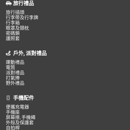
旅行禮品
旅行插頭
行李帶及行李牌
行李箱
眼罩及頸枕
密碼鎖
護照套
戶外, 派對禮品
運動禮品
電筒
派對禮品
打氣捧
野外禮品
手機配件
便攜充電器
手機座
屏幕擦, 手機繩
外殼及保護套
自拍桿