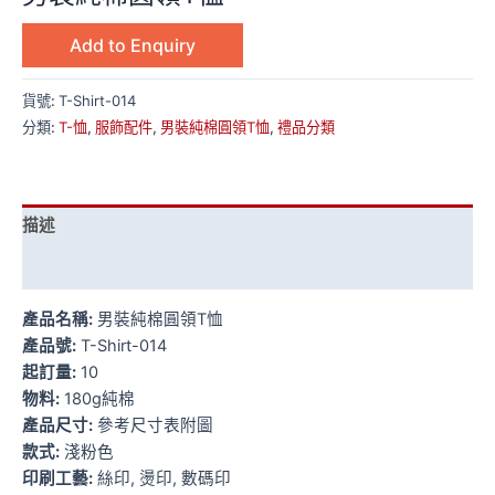
Add to Enquiry
貨號:
T-Shirt-014
分類:
T-恤
,
服飾配件
,
男裝純棉圓領T恤
,
禮品分類
描述
額外資訊
產品名稱:
男裝純棉圓領T恤
產品號:
T-Shirt-014
起訂量:
10
物料:
180g純棉
產品尺寸:
參考尺寸表附圖
款式:
淺粉色
印刷工藝:
絲印, 燙印, 數碼印