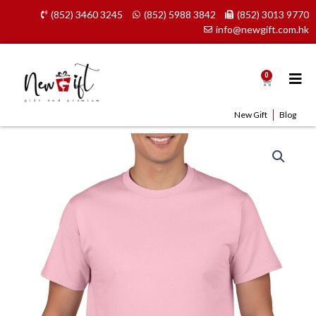
Skip
(852) 3460 3245
(852) 5988 3842
(852) 3013 9770
to
info@newgift.com.hk
content
0
Cart
New Gift
Blog