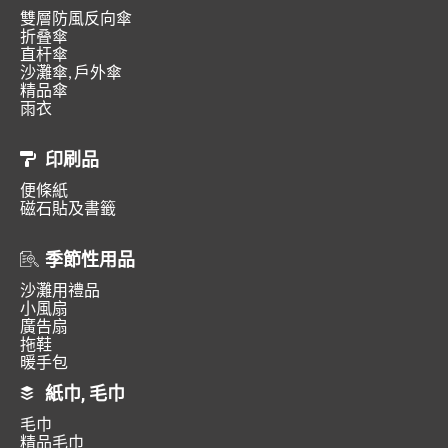
雙層防風反向傘
折叠傘
直杆傘
沙灘傘, 戶外傘
精品傘
雨衣
印刷品
便條紙
磁石貼及書籤
季節性用品
沙灘用禮品
小風扇
廣告扇
拖鞋
暖手包
紙巾, 毛巾
毛巾
精品毛巾