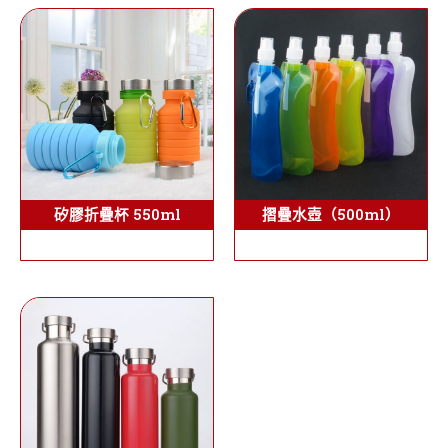
矽膠折疊杯 550ml
摺疊水壺（500ml）