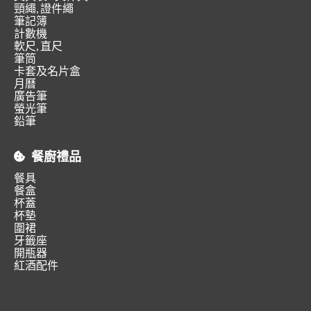
頸繩, 證件繩
筆記簿
計數機
軟尺, 直尺
筆筒
卡套及名片盒
月曆
廣告筆
螢光筆
鉛筆
餐廚禮品
餐具
餐盒
杯蓋
杯墊
圍裙
牙籤座
開瓶器
紅酒配件