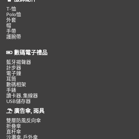
T-恤
Polo恤
外套
帽
手帶
護腕帶
數碼電子禮品
藍牙揚聲器
計步器
電子鐘
耳筒
數碼相架
手錶
讀卡器, 集線器
USB儲存器
廣告傘, 雨具
雙層防風反向傘
折叠傘
直杆傘
沙灘傘, 戶外傘