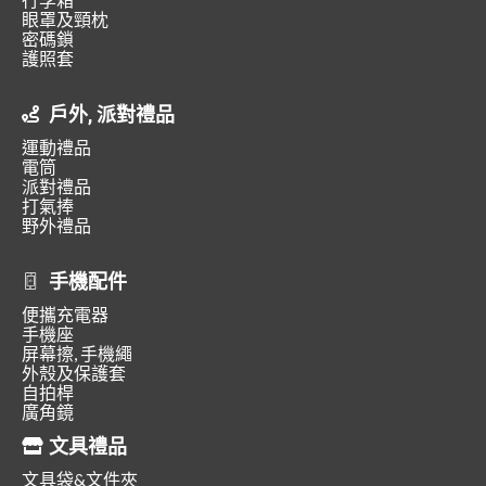
眼罩及頸枕
密碼鎖
護照套
戶外, 派對禮品
運動禮品
電筒
派對禮品
打氣捧
野外禮品
手機配件
便攜充電器
手機座
屏幕擦, 手機繩
外殼及保護套
自拍桿
廣角鏡
文具禮品
文具袋&文件夾