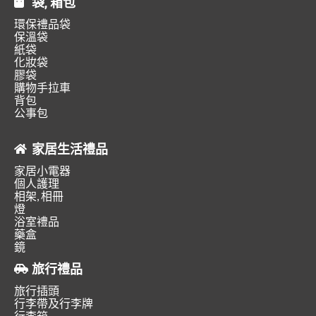
袋, 箱包
環保禮品袋
保溫袋
紙袋
化妝袋
膠袋
購物手拉車
背包
公事包
家居生活禮品
家居小電器
個人護理
相架, 相冊
燈
浴室禮品
藥盒
鏡
旅行禮品
旅行插頭
行李帶及行李牌
行李箱