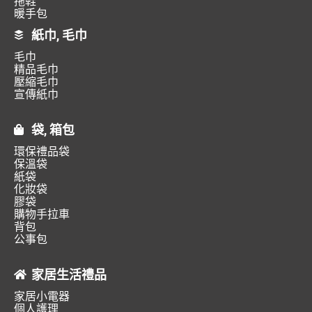
拖鞋
暖手包
紙巾, 毛巾
毛巾
精品毛巾
壓縮毛巾
宣傳紙巾
袋, 箱包
環保禮品袋
保溫袋
紙袋
化妝袋
膠袋
購物手拉車
背包
公事包
家居生活禮品
家居小電器
個人護理