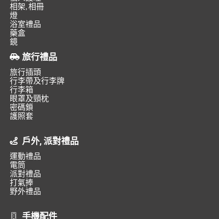
相架, 相冊
燈
浴室禮品
藥盒
鏡
旅行禮品
旅行插頭
行李帶及行李牌
行李箱
眼罩及頸枕
密碼鎖
護照套
戶外, 派對禮品
運動禮品
電筒
派對禮品
打氣捧
野外禮品
手機配件