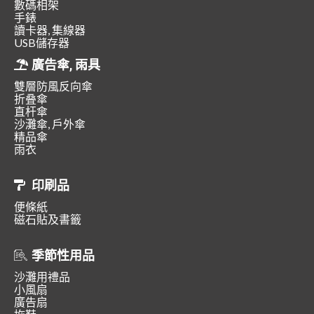
數碼相架
手錶
讀卡器, 集線器
USB儲存器
廣告傘, 雨具
雙層防風反向傘
折叠傘
直杆傘
沙灘傘, 戶外傘
精品傘
雨衣
印刷品
便條紙
磁石貼及書籤
季節性用品
沙灘用禮品
小風扇
廣告扇