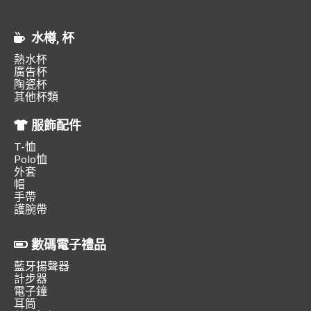
水樽, 杯
熱水杯
廣告杯
陶瓷杯
其他杯類
服飾配件
T-恤
Polo恤
外套
帽
手帶
護腕帶
數碼電子禮品
藍牙揚聲器
計步器
電子鐘
耳筒