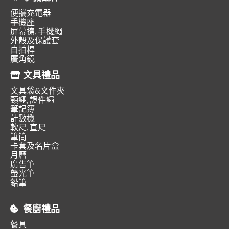
便攜充電器
手機座
屏幕擦, 手機繩
外殼及保護套
自拍桿
廣角鏡
文具禮品
文具袋&文件夾
頸繩, 證件繩
筆記簿
計數機
軟尺, 直尺
筆筒
卡套及名片盒
月曆
廣告筆
螢光筆
鉛筆
餐廚禮品
餐具