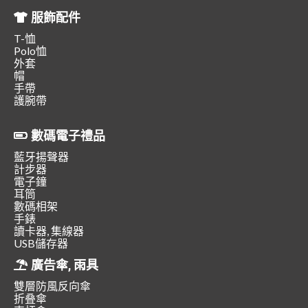
服飾配件
T-恤
Polo恤
外套
帽
手帶
護腕帶
數碼電子禮品
藍牙揚聲器
計步器
電子鐘
耳筒
數碼相架
手錶
讀卡器, 集線器
USB儲存器
廣告傘, 雨具
雙層防風反向傘
折叠傘