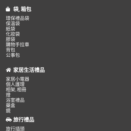
袋, 箱包
環保禮品袋
保溫袋
紙袋
化妝袋
膠袋
購物手拉車
背包
公事包
家居生活禮品
家居小電器
個人護理
相架, 相冊
燈
浴室禮品
藥盒
鏡
旅行禮品
旅行插頭