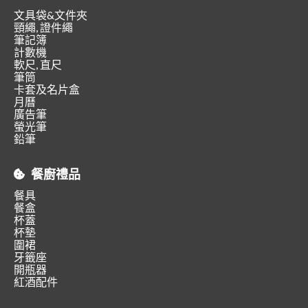
文具袋&文件夾
頸繩, 證件繩
筆記簿
計數機
軟尺, 直尺
筆筒
卡套及名片盒
月曆
廣告筆
螢光筆
鉛筆
餐廚禮品
餐具
餐盒
杯蓋
杯墊
圍裙
牙籤座
開瓶器
紅酒配件