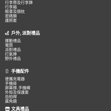
行李帶及行李牌
行李箱
眼罩及頸枕
密碼鎖
護照套
戶外, 派對禮品
運動禮品
電筒
派對禮品
打氣捧
野外禮品
手機配件
便攜充電器
手機座
屏幕擦, 手機繩
外殼及保護套
自拍桿
廣角鏡
文具禮品