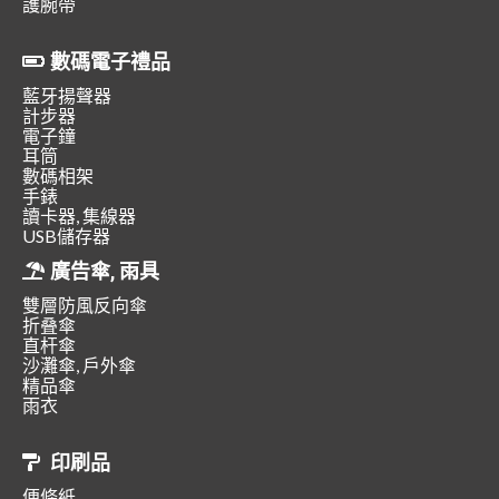
護腕帶
數碼電子禮品
藍牙揚聲器
計步器
電子鐘
耳筒
數碼相架
手錶
讀卡器, 集線器
USB儲存器
廣告傘, 雨具
雙層防風反向傘
折叠傘
直杆傘
沙灘傘, 戶外傘
精品傘
雨衣
印刷品
便條紙