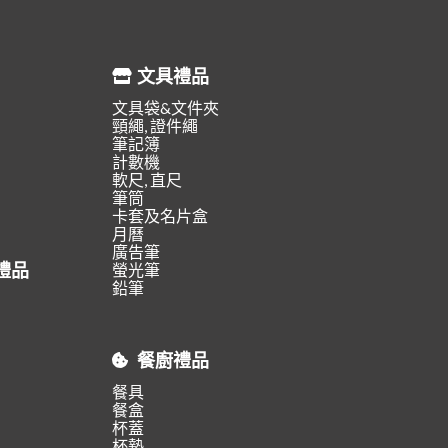
文具禮品
文具袋&文件夾
頸繩, 證件繩
筆記簿
計數機
軟尺, 直尺
筆筒
卡套及名片盒
月曆
廣告筆
禮品
螢光筆
鉛筆
餐廚禮品
餐具
餐盒
杯蓋
杯墊