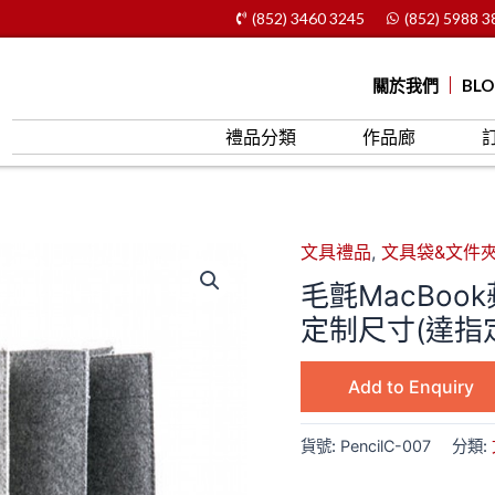
(852) 3460 3245
(852) 5988 3
關於我們
BL
禮品分類
作品廊
文具禮品
,
文具袋&文件
毛氈MacBook
定制尺寸(達指
Add to Enquiry
貨號:
PencilC-007
分類: