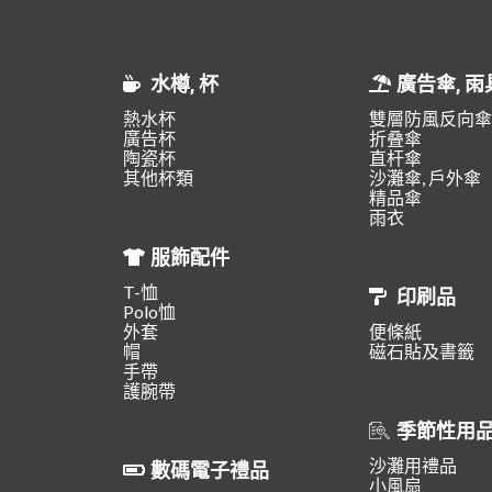
水樽, 杯
廣告傘, 雨
熱水杯
雙層防風反向傘
廣告杯
折叠傘
陶瓷杯
直杆傘
其他杯類
沙灘傘, 戶外傘
精品傘
雨衣
服飾配件
T-恤
印刷品
Polo恤
外套
便條紙
帽
磁石貼及書籤
手帶
護腕帶
季節性用
沙灘用禮品
數碼電子禮品
小風扇