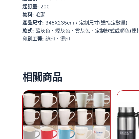
起訂量:
200
物料:
毛氈
產品尺寸:
345X235cm / 定制尺寸(達指定數量)
款式:
碳灰色、煙灰色、雲灰色、定制款式或顏色(達
印刷工藝:
絲印、燙印
相關商品