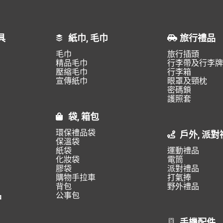
具
紙巾, 毛巾
旅行禮品
毛巾
旅行插頭
精品毛巾
行李帶及行李牌
壓縮毛巾
行李箱
宣傳紙巾
眼罩及頸枕
密碼鎖
護照套
袋, 箱包
環保禮品袋
戶外, 派對
保溫袋
紙袋
運動禮品
化妝袋
電筒
膠袋
派對禮品
購物手拉車
打氣捧
背包
野外禮品
品
公事包
手機配件