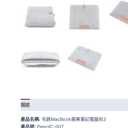
描述
額外資訊
產品名稱:
毛氈MacBook蘋果筆記電腦包3
產品號:
PencilC-007