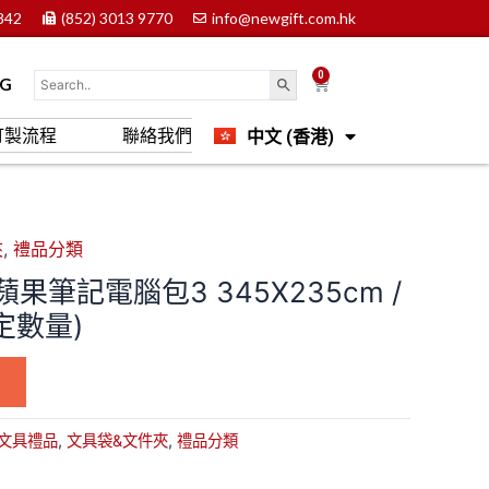
842
(852) 3013 9770
info@newgift.com.hk
0
Cart
OG
中文 (香港)
訂製流程
聯絡我們
English
夾
,
禮品分類
蘋果筆記電腦包3 345X235cm /
定數量)
文具禮品
,
文具袋&文件夾
,
禮品分類