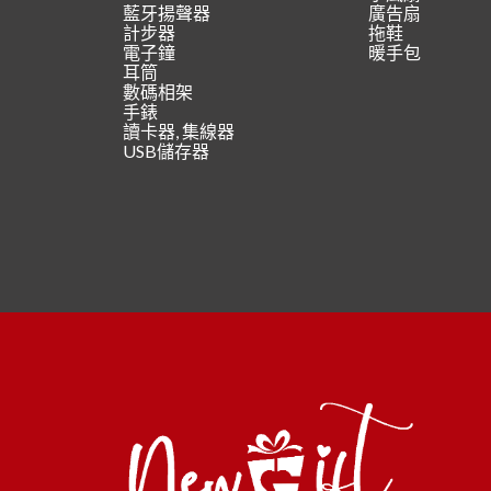
藍牙揚聲器
廣告扇
計步器
拖鞋
電子鐘
暖手包
耳筒
數碼相架
手錶
讀卡器, 集線器
USB儲存器