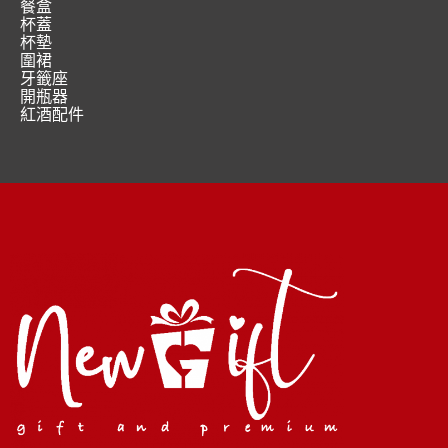
餐盒
杯蓋
杯墊
圍裙
牙籤座
開瓶器
紅酒配件