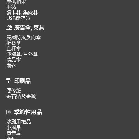
數碼相架
手錶
讀卡器, 集線器
USB儲存器
廣告傘, 雨具
雙層防風反向傘
折叠傘
直杆傘
沙灘傘, 戶外傘
精品傘
雨衣
印刷品
便條紙
磁石貼及書籤
季節性用品
沙灘用禮品
小風扇
廣告扇
拖鞋