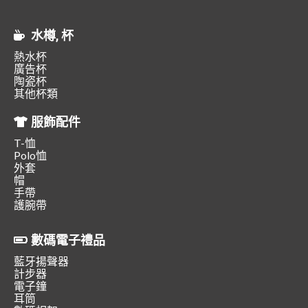
水樽, 杯
熱水杯
廣告杯
陶瓷杯
其他杯類
服飾配件
T-恤
Polo恤
外套
帽
手帶
護腕帶
數碼電子禮品
藍牙揚聲器
計步器
電子鐘
耳筒