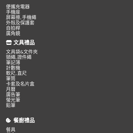
便攜充電器
手機座
屏幕擦, 手機繩
外殼及保護套
自拍桿
廣角鏡
文具禮品
文具袋&文件夾
頸繩, 證件繩
筆記簿
計數機
軟尺, 直尺
筆筒
卡套及名片盒
月曆
廣告筆
螢光筆
鉛筆
餐廚禮品
餐具