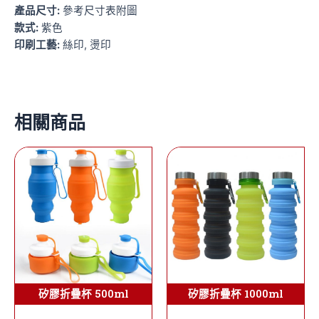
產品尺寸:
參考尺寸表附圖
款式:
紫色
印刷工藝:
絲印, 燙印
相關商品
矽膠折疊杯 500ml
矽膠折疊杯 1000ml