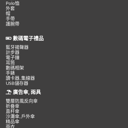
Polo恤
外套
帽
手帶
護腕帶
數碼電子禮品
藍牙揚聲器
計步器
電子鐘
耳筒
數碼相架
手錶
讀卡器, 集線器
USB儲存器
廣告傘, 雨具
雙層防風反向傘
折叠傘
直杆傘
沙灘傘, 戶外傘
精品傘
雨衣