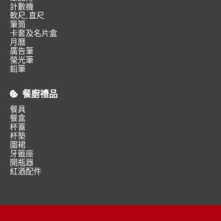
計數機
軟尺, 直尺
筆筒
卡套及名片盒
月曆
廣告筆
螢光筆
鉛筆
餐廚禮品
餐具
餐盒
杯蓋
杯墊
圍裙
牙籤座
開瓶器
紅酒配件