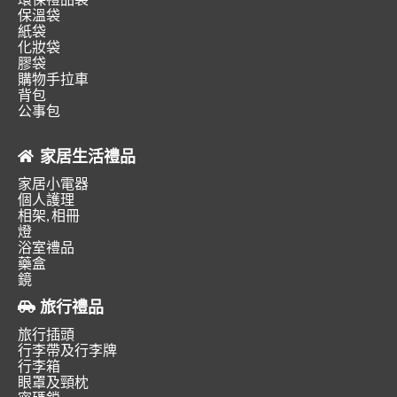
保溫袋
紙袋
化妝袋
膠袋
購物手拉車
背包
公事包
家居生活禮品
家居小電器
個人護理
相架, 相冊
燈
浴室禮品
藥盒
鏡
旅行禮品
旅行插頭
行李帶及行李牌
行李箱
眼罩及頸枕