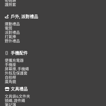
密碼鎖
護照套
戶外, 派對禮品
運動禮品
電筒
派對禮品
打氣捧
野外禮品
手機配件
便攜充電器
手機座
屏幕擦, 手機繩
外殼及保護套
自拍桿
廣角鏡
文具禮品
文具袋&文件夾
頸繩, 證件繩
筆記簿