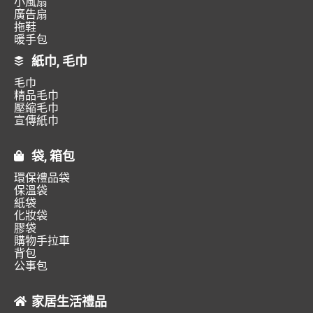
小風扇
廣告扇
拖鞋
暖手包
紙巾, 毛巾
毛巾
精品毛巾
壓縮毛巾
宣傳紙巾
袋, 箱包
環保禮品袋
保溫袋
紙袋
化妝袋
膠袋
購物手拉車
背包
公事包
家居生活禮品