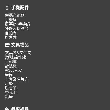
手機配件
便攜充電器
手機座
屏幕擦, 手機繩
外殼及保護套
自拍桿
廣角鏡
文具禮品
文具袋&文件夾
頸繩, 證件繩
筆記簿
計數機
軟尺, 直尺
筆筒
卡套及名片盒
月曆
廣告筆
螢光筆
鉛筆
餐廚禮品