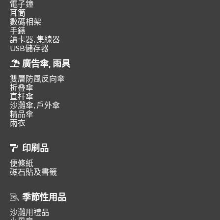
電子鐘
耳筒
數碼相架
手錶
讀卡器, 集線器
USB儲存器
廣告傘, 雨具
雙層防風反向傘
折叠傘
直杆傘
沙灘傘, 戶外傘
精品傘
雨衣
印刷品
便條紙
磁石貼及書籤
季節性用品
沙灘用禮品