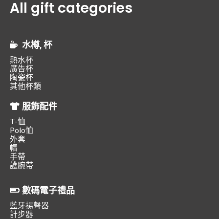
All gift categories
水樽, 杯
熱水杯
廣告杯
陶瓷杯
其他杯類
服飾配件
T-恤
Polo恤
外套
帽
手帶
護腕帶
數碼電子禮品
藍牙揚聲器
計步器