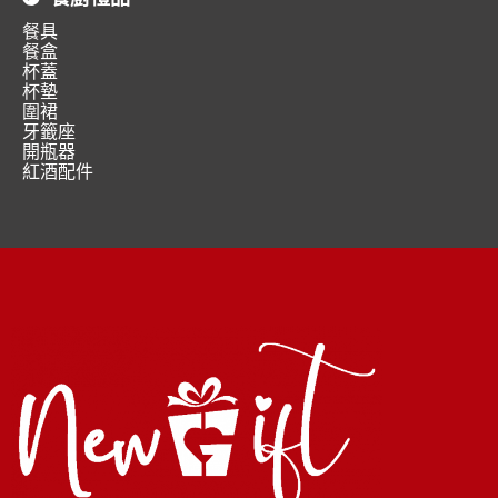
餐具
餐盒
杯蓋
杯墊
圍裙
牙籤座
開瓶器
紅酒配件