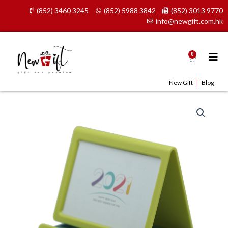
Skip
(852) 3460 3245
(852) 5988 3842
(852) 3013 9770
to
info@newgift.com.hk
content
0
Cart
New Gift
Blog