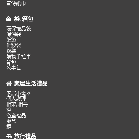
宣傳紙巾
袋, 箱包
環保禮品袋
保溫袋
紙袋
化妝袋
膠袋
購物手拉車
背包
公事包
家居生活禮品
家居小電器
個人護理
相架, 相冊
燈
浴室禮品
藥盒
鏡
旅行禮品