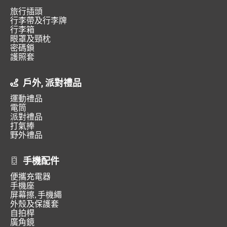
旅行插頭
行李帶及行李牌
行李箱
眼罩及頸枕
密碼鎖
護照套
戶外, 派對禮品
運動禮品
電筒
派對禮品
打氣捧
野外禮品
手機配件
便攜充電器
手機座
屏幕擦, 手機繩
外殼及保護套
自拍桿
廣角鏡