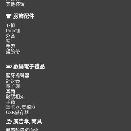
其他杯類
服飾配件
T-恤
Polo恤
外套
帽
手帶
護腕帶
數碼電子禮品
藍牙揚聲器
計步器
電子鐘
耳筒
數碼相架
手錶
讀卡器, 集線器
USB儲存器
廣告傘, 雨具
雙層防風反向傘