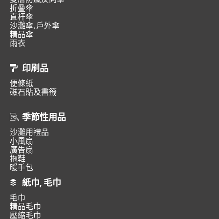
折叠傘
直杆傘
沙灘傘, 戶外傘
精品傘
雨衣
印刷品
便條紙
磁石貼及書籤
季節性用品
沙灘用禮品
小風扇
廣告扇
拖鞋
暖手包
紙巾, 毛巾
毛巾
精品毛巾
壓縮毛巾