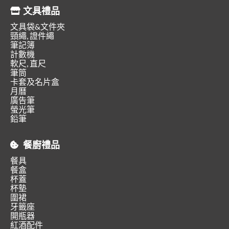
文具禮品
文具袋&文件夾
頸繩, 證件繩
筆記簿
計數機
軟尺, 直尺
筆筒
卡套及名片盒
月曆
廣告筆
螢光筆
鉛筆
餐廚禮品
餐具
餐盒
杯蓋
杯墊
圍裙
牙籤座
開瓶器
紅酒配件