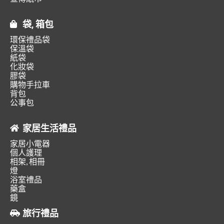
袋, 箱包
環保禮品袋
保溫袋
紙袋
化妝袋
膠袋
購物手拉車
背包
公事包
家居生活禮品
家居小電器
個人護理
相架, 相冊
燈
浴室禮品
藥盒
鏡
旅行禮品