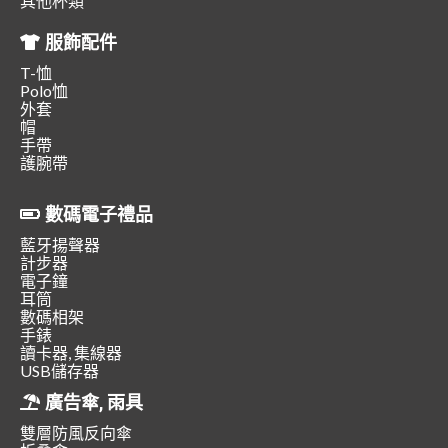
其他杯類
服飾配件
T-恤
Polo恤
外套
帽
手帶
護腕帶
數碼電子禮品
藍牙揚聲器
計步器
電子鐘
耳筒
數碼相架
手錶
讀卡器, 集線器
USB儲存器
廣告傘, 雨具
雙層防風反向傘