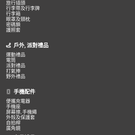
旅行插頭
行李帶及行李牌
行李箱
眼罩及頸枕
密碼鎖
護照套
戶外, 派對禮品
運動禮品
電筒
派對禮品
打氣捧
野外禮品
手機配件
便攜充電器
手機座
屏幕擦, 手機繩
外殼及保護套
自拍桿
廣角鏡