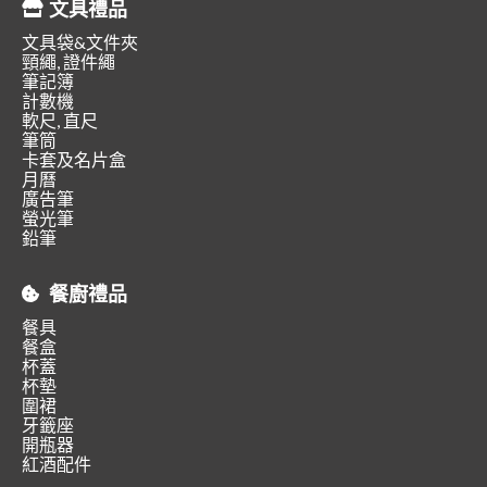
文具禮品
文具袋&文件夾
頸繩, 證件繩
筆記簿
計數機
軟尺, 直尺
筆筒
卡套及名片盒
月曆
廣告筆
螢光筆
鉛筆
餐廚禮品
餐具
餐盒
杯蓋
杯墊
圍裙
牙籤座
開瓶器
紅酒配件