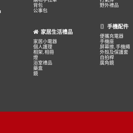
背包
野外禮品
品
公事包
手機配件
家居生活禮品
便攜充電器
家居小電器
手機座
個人護理
屏幕擦, 手機繩
相架, 相冊
外殼及保護套
燈
自拍桿
浴室禮品
廣角鏡
藥盒
鏡