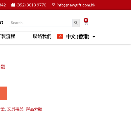
842
(852) 3013 9770
info@newgift.com.hk
0
Cart
OG
中文 (香港)
訂製流程
聯絡我們
English
分類
告筆
,
文具禮品
,
禮品分類