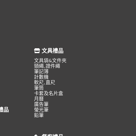
文具禮品
文具袋&文件夾
頸繩, 證件繩
筆記簿
計數機
軟尺, 直尺
筆筒
卡套及名片盒
月曆
廣告筆
禮品
螢光筆
鉛筆