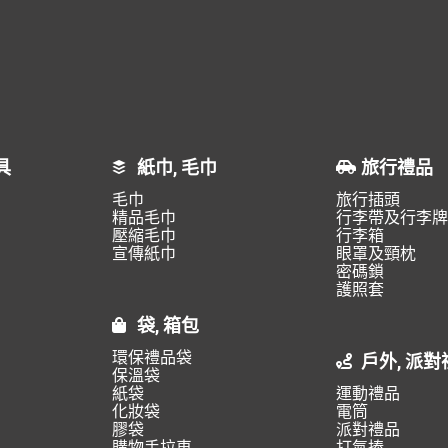
具
紙巾, 毛巾
旅行禮品
毛巾
旅行插頭
精品毛巾
行李帶及行李牌
壓縮毛巾
行李箱
宣傳紙巾
眼罩及頸枕
密碼鎖
護照套
袋, 箱包
環保禮品袋
戶外, 派對
保溫袋
紙袋
運動禮品
化妝袋
電筒
膠袋
派對禮品
購物手拉車
打氣捧