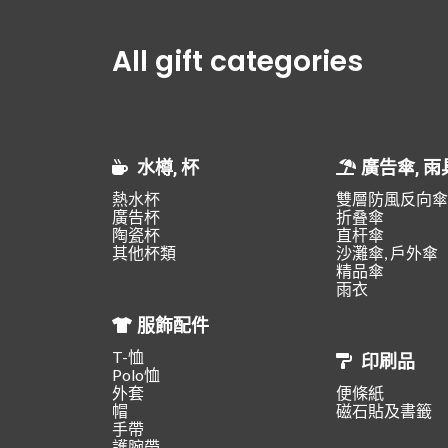
All gift categories
水樽, 杯
廣告傘, 雨
熱水杯
雙層防風反向傘
廣告杯
折叠傘
陶瓷杯
直杆傘
其他杯類
沙灘傘, 戶外傘
精品傘
雨衣
服飾配件
T-恤
印刷品
Polo恤
外套
便條紙
帽
磁石貼及書籤
手帶
護腕帶