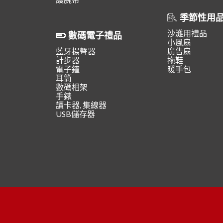
季節性用
沙灘用禮品
數碼電子禮品
小風扇
藍牙揚聲器
廣告扇
計步器
拖鞋
電子鐘
暖手包
耳筒
數碼相架
手錶
讀卡器, 集線器
USB儲存器