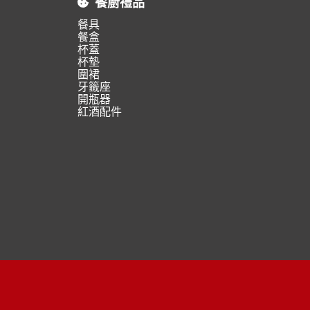
餐廚禮品
餐具
餐盒
杯蓋
杯墊
圍裙
牙籤座
開瓶器
紅酒配件