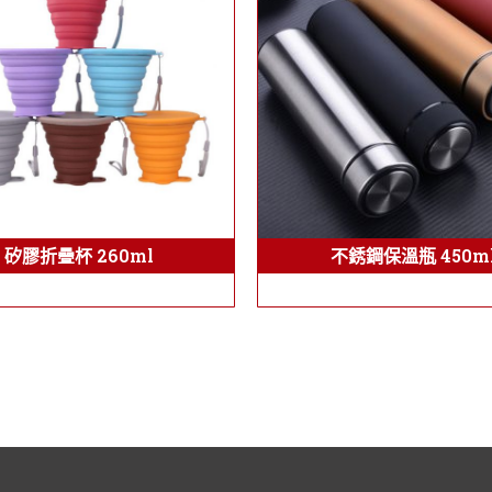
不銹鋼保溫瓶 450m
矽膠折疊杯 260ml