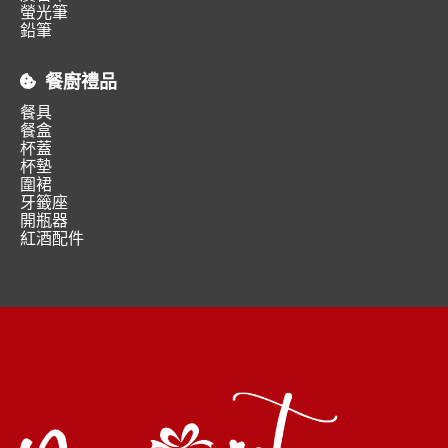
螢光筆
鉛筆
餐廚禮品
餐具
餐盒
杯蓋
杯墊
圍裙
牙籤座
開瓶器
紅酒配件