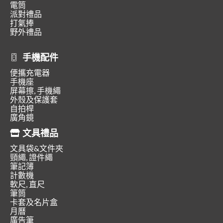
電筒
派對禮品
打氣捧
野外禮品
手機配件
便攜充電器
手機座
屏幕擦, 手機繩
外殼及保護套
自拍桿
廣角鏡
文具禮品
文具袋&文件夾
頸繩, 證件繩
筆記簿
計數機
軟尺, 直尺
筆筒
卡套及名片盒
月曆
廣告筆