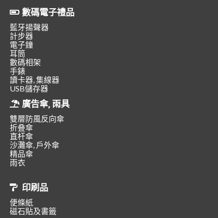
數碼電子禮品
藍牙揚聲器
計步器
電子鐘
耳筒
數碼相架
手錶
讀卡器, 集線器
USB儲存器
廣告傘, 雨具
雙層防風反向傘
折叠傘
直杆傘
沙灘傘, 戶外傘
精品傘
雨衣
印刷品
便條紙
磁石貼及書籤