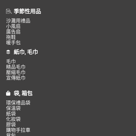
季節性用品
沙灘用禮品
小風扇
廣告扇
拖鞋
暖手包
紙巾, 毛巾
毛巾
精品毛巾
壓縮毛巾
宣傳紙巾
袋, 箱包
環保禮品袋
保溫袋
紙袋
化妝袋
膠袋
購物手拉車
背包