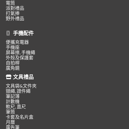
電筒
派對禮品
打氣捧
野外禮品
手機配件
便攜充電器
手機座
屏幕擦, 手機繩
外殼及保護套
自拍桿
廣角鏡
文具禮品
文具袋&文件夾
頸繩, 證件繩
筆記簿
計數機
軟尺, 直尺
筆筒
卡套及名片盒
月曆
廣告筆