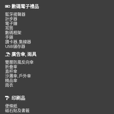
數碼電子禮品
藍牙揚聲器
計步器
電子鐘
耳筒
數碼相架
手錶
讀卡器, 集線器
USB儲存器
廣告傘, 雨具
雙層防風反向傘
折叠傘
直杆傘
沙灘傘, 戶外傘
精品傘
雨衣
印刷品
便條紙
磁石貼及書籤