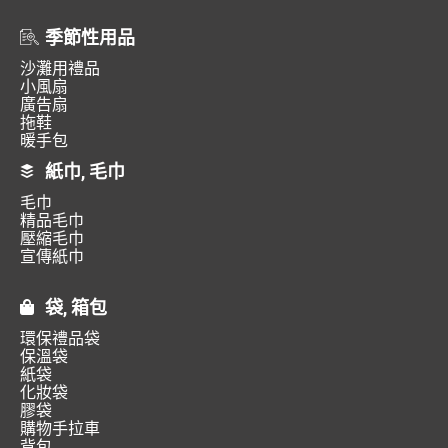
季節性用品
沙灘用禮品
小風扇
廣告扇
拖鞋
暖手包
紙巾, 毛巾
毛巾
精品毛巾
壓縮毛巾
宣傳紙巾
袋, 箱包
環保禮品袋
保溫袋
紙袋
化妝袋
膠袋
購物手拉車
背包