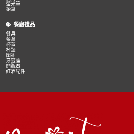
螢光筆
鉛筆
餐廚禮品
餐具
餐盒
杯蓋
杯墊
圍裙
牙籤座
開瓶器
紅酒配件