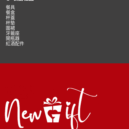
餐具
餐盒
杯蓋
杯墊
圍裙
牙籤座
開瓶器
紅酒配件