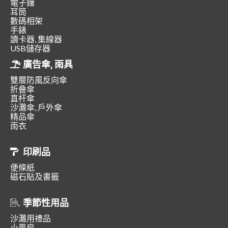
電子鐘
耳筒
數碼相架
手錶
讀卡器, 集線器
USB儲存器
廣告傘, 雨具
雙層防風反向傘
折叠傘
直杆傘
沙灘傘, 戶外傘
精品傘
雨衣
印刷品
便條紙
磁石貼及書籤
季節性用品
沙灘用禮品
小風扇