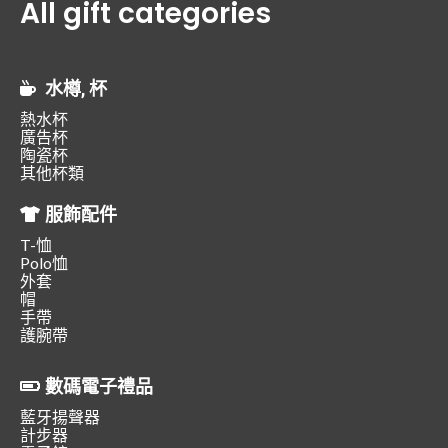
All gift categories
水樽, 杯
熱水杯
廣告杯
陶瓷杯
其他杯類
服飾配件
T-恤
Polo恤
外套
帽
手帶
護腕帶
數碼電子禮品
藍牙揚聲器
計步器