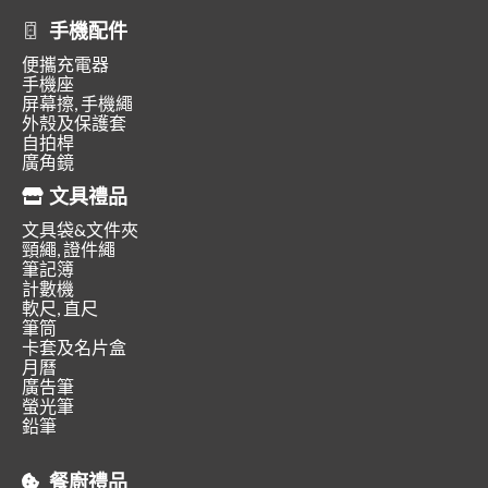
手機配件
便攜充電器
手機座
屏幕擦, 手機繩
外殼及保護套
自拍桿
廣角鏡
文具禮品
文具袋&文件夾
頸繩, 證件繩
筆記簿
計數機
軟尺, 直尺
筆筒
卡套及名片盒
月曆
廣告筆
螢光筆
鉛筆
餐廚禮品